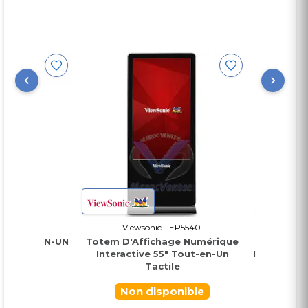
55AI
Viewsonic - EP5540T
Views
OUT-EN-UN
Totem D'Affichage Numérique
TOTEM Aff
D
Interactive 55" Tout-en-Un
Interactif 5
Tactile
(Pour Affic
ble
Non disponible
E