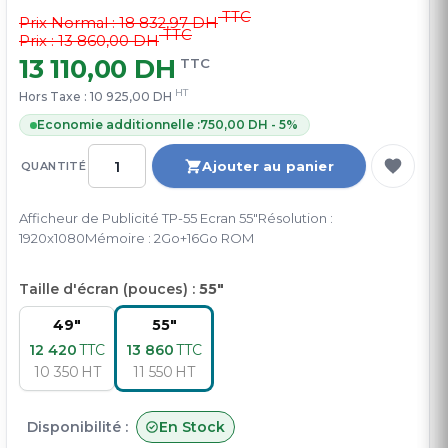
TTC
Prix Normal :
18 832,97 DH
TTC
Prix : 13 860,00 DH
13 110,00 DH
TTC
HT
Hors Taxe :
10 925,00 DH
Economie additionnelle :
750,00 DH - 5%
Ajouter au panier
QUANTITÉ
Afficheur de Publicité TP-55 Ecran 55"Résolution :
1920x1080Mémoire : 2Go+16Go ROM
Taille d'écran (pouces) :
55"
49"
55"
12 420
TTC
13 860
TTC
10 350
HT
11 550
HT
Disponibilité :
En Stock