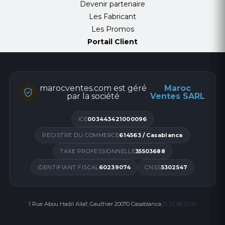
Devenir partenaire
Les Fabricant
Les Promos
Portail Client
marocventes.com est géré
Maroc
par la société
Ventes SARL
ICE
003443421000096
REGISTRE DU COMMERCE
614563 / Casablanca
TAXE PROFESSIONNELLE
35503688
IDENTIFIANT FISCAL
60239074
CNSS
5302547
1 Rue Abou Hadil Allaf, Gauthier 20070 Casablanca
05 22 88 51 00