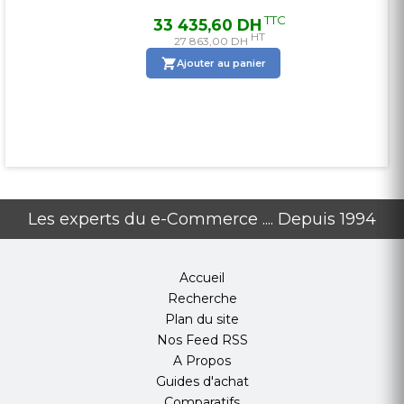
TTC
TTC
DH
33 435,60 DH
25 5
HT
HT
27 863,00 DH
21
nier
Ajouter au panier
Ajo
Les experts du e-Commerce .... Depuis 1994
Accueil
Recherche
Plan du site
Nos Feed RSS
A Propos
Guides d'achat
Comparatifs