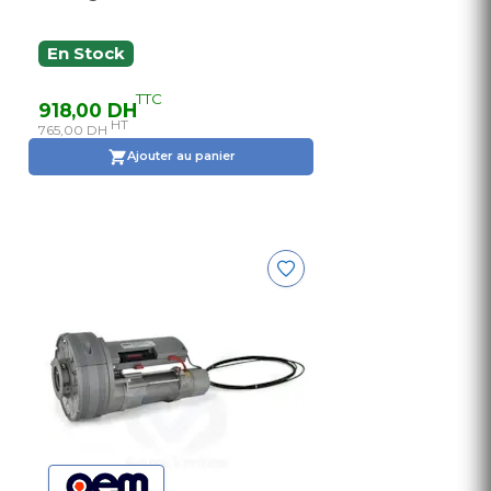
En Stock
TTC
918,00 DH
HT
765,00 DH
Ajouter au panier