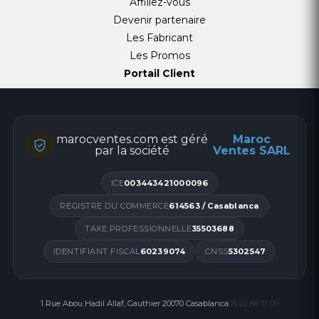
Affiliez-vous
Devenir partenaire
Les Fabricant
Les Promos
Portail Client
marocventes.com est géré
Maroc
par la société
Ventes SARL
ICE
003443421000096
REGISTRE DU COMMERCE
614563 / Casablanca
TAXE PROFESSIONNELLE
35503688
IDENTIFIANT FISCAL
60239074
CNSS
5302547
1 Rue Abou Hadil Allaf, Gauthier 20070 Casablanca
05 22 88 51 00