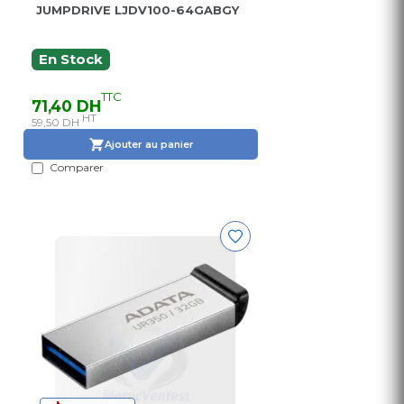
JUMPDRIVE LJDV100-64GABGY
En Stock
TTC
71,40 DH
HT
59,50 DH
Ajouter au panier
Comparer