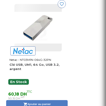
Netac - NT03M1N-064G-32PN
Clé USB, UM1, 64 Go, USB 3.2,
argent
En Stock
TTC
60,18 DH
HT
50,15 DH
Ajouter au panier