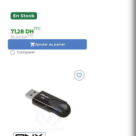
En Stock
TTC
71,28 DH
HT
59,40 DH
Ajouter au panier
Comparer