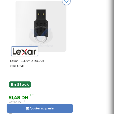
Lexar - LJDV40-16GAB
Clé USB
En Stock
TTC
51,48 DH
HT
42,90 DH
Ajouter au panier