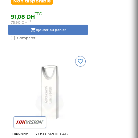
Non disponible
TTC
91,08 DH
HT
75,90 DH
Ajouter au panier
Comparer
Hikvision - HS-USB-M200-64G