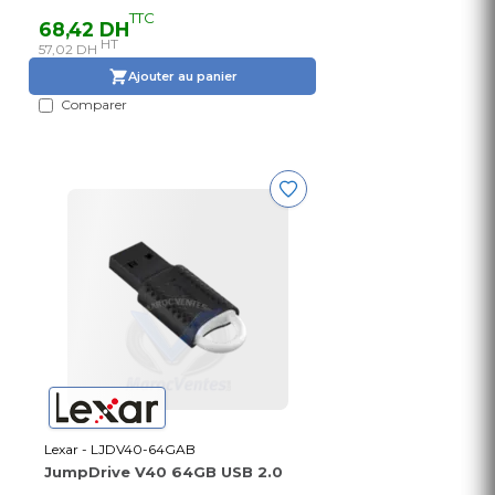
TTC
68,42 DH
HT
57,02 DH
Ajouter au panier
Comparer
Lexar - LJDV40-64GAB
JumpDrive V40 64GB USB 2.0