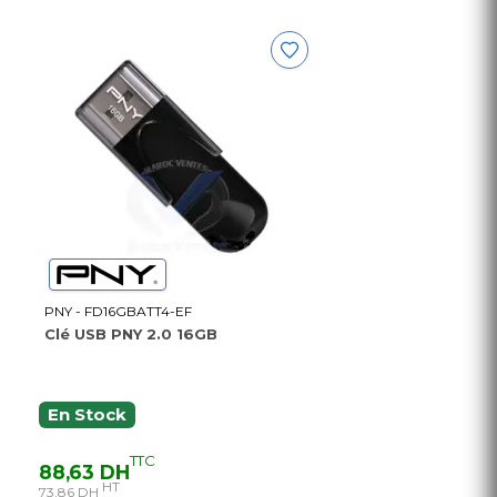
PNY - FD16GBATT4-EF
Clé USB PNY 2.0 16GB
En Stock
TTC
88,63 DH
HT
73,86 DH