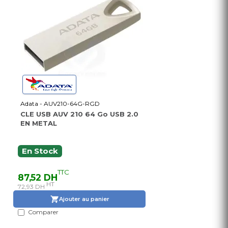
Adata - AUV210-64G-RGD
CLE USB AUV 210 64 Go USB 2.0
EN METAL
En Stock
TTC
87,52 DH
HT
72,93 DH
Ajouter au panier
Comparer