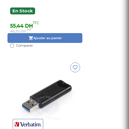
En Stock
TTC
55,44 DH
HT
46,20 DH
Ajouter au panier
Comparer