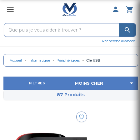
0 Produit 
Recherche avancée
Accueil
»
Informatique
»
Périphériques
»
Clé USB
FILTRES
87 Produits