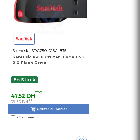
Scandisk - SDCZ50-016G-B35
SanDisk 16GB Cruzer Blade USB
2.0 Flash Drive
En Stock
TTC
47,52 DH
HT
39,60 DH
Ajouter au panier
Comparer