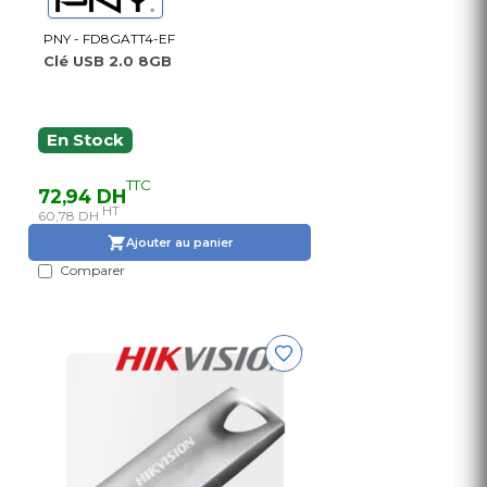
PNY - FD8GATT4-EF
Clé USB 2.0 8GB
En Stock
TTC
72,94 DH
HT
60,78 DH
Ajouter au panier
Comparer