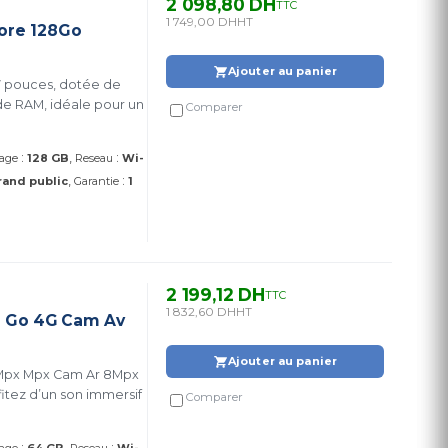
2 098,80 DH
TTC
1 749,00 DH
HT
ore 128Go
Ajouter au panier
7 pouces, dotée de
de RAM, idéale pour un
Comparer
:
:
age
128 GB
Reseau
Wi-
:
rand public
Garantie
1
2 199,12 DH
TTC
1 832,60 DH
HT
64 Go 4G Cam Av
Ajouter au panier
 5Mpx Mpx Cam Ar 8Mpx
fitez d’un son immersif
Comparer
:
: