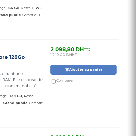
SM-X115NDBAMWD )
:
:
age
64 GB
Reseau
Wi-
:
rand public
Garantie
1
2 098,80 DH
TTC
1 749,00 DH
HT
ore 128Go
Ajouter au panier
 offrant une
 RAM. Elle dispose de
Comparer
isation en mobilité.
:
:
kage
128 GB
Reseau
:
:
e
Grand public
Garantie