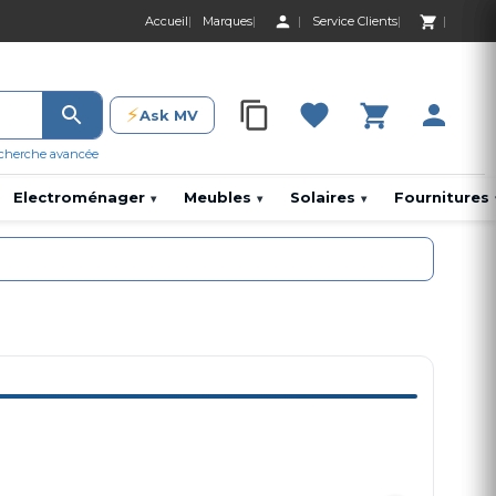
Accueil
Marques
Service Clients
0 Produit 0,00 D
⚡
Ask MV
0 Produit 0,00 DH
cherche avancée
Electroménager
Meubles
Solaires
Fournitures
▾
▾
▾