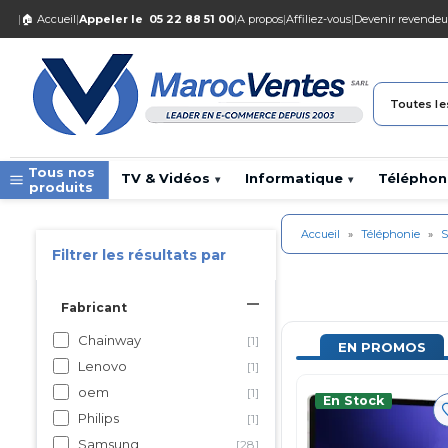
|
🏠 Accueil
|
Appeler le
05 22 88 51 00
|
A propos
|
Affiliez-vous
|
Devenir revendeu
Toutes le
Tous nos
TV & Vidéos
Informatique
Téléphon
▾
▾
produits
Accueil
»
Téléphonie
»
S
Filtrer les résultats par
Fabricant
Chainway
[1]
EN PROMOS
Lenovo
[1]
oem
[1]
En Stock
Philips
[1]
Samsung
[28]