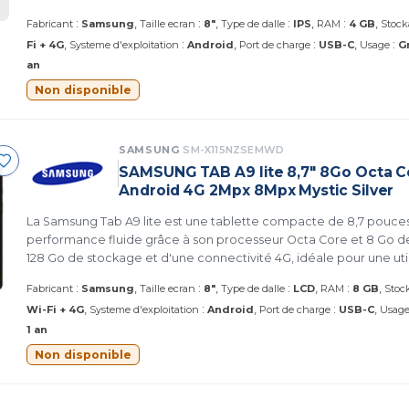
l'avant et de 8 Mpx à l'arrière. Couleur: Bleu Graphite SILVER (
:
:
:
:
Fabricant
Samsung
Taille ecran
8"
Type de dalle
IPS
RAM
4 GB
Stock
:
:
:
Fi + 4G
Systeme d'exploitation
Android
Port de charge
USB-C
Usage
G
an
Non disponible
SAMSUNG
SM-X115NZSEMWD
SAMSUNG TAB A9 lite 8,7" 8Go Octa C
Android 4G 2Mpx 8Mpx Mystic Silver
La Samsung Tab A9 lite est une tablette compacte de 8,7 pouces
performance fluide grâce à son processeur Octa Core et 8 Go de
128 Go de stockage et d'une connectivité 4G, idéale pour une util
:
:
:
:
Fabricant
Samsung
Taille ecran
8"
Type de dalle
LCD
RAM
8 GB
Stoc
:
:
Wi-Fi + 4G
Systeme d'exploitation
Android
Port de charge
USB-C
Usag
1 an
Non disponible