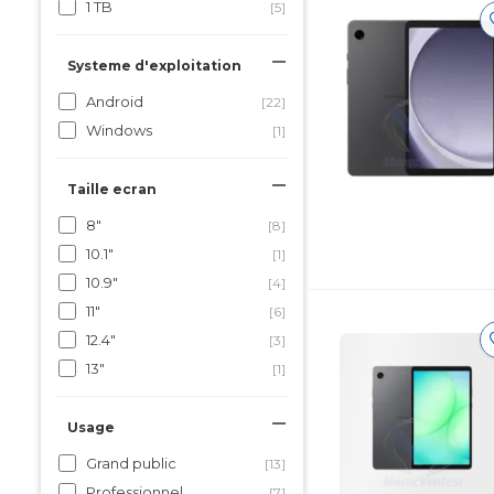
1 TB
[5]
Systeme d'exploitation
Android
[22]
Windows
[1]
Taille ecran
8"
[8]
10.1"
[1]
10.9"
[4]
11"
[6]
12.4"
[3]
13"
[1]
Usage
Grand public
[13]
Professionnel
[7]