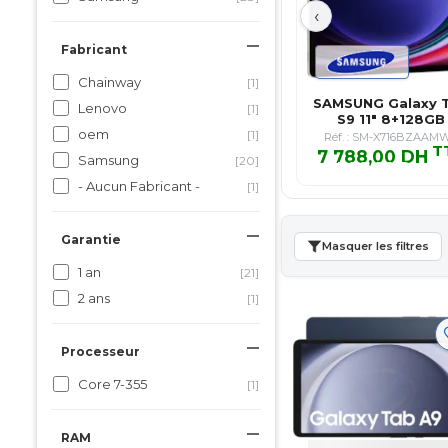
‹
Fabricant
Chainway
[1]
SAMSUNG Galaxy 
Lenovo
[1]
S9 11" 8+128GB
oem
[1]
Graphite
Réf. : SM-X716BZAAM
T
7 788,00 DH
Samsung
[20]
7 788,00 DH T
- Aucun Fabricant -
[1]
Garantie
Masquer les filtres
1 an
[21]
2 ans
[1]
Processeur
Core 7-355
[1]
RAM