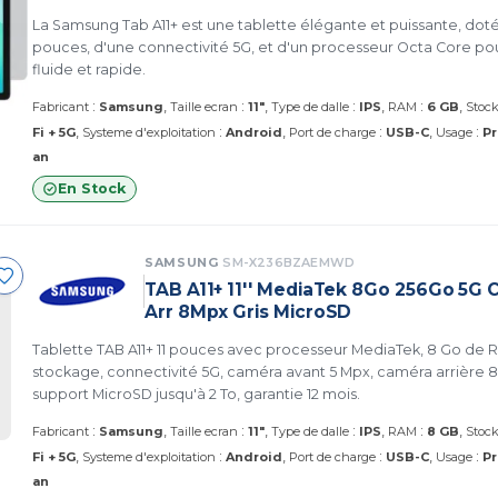
La Samsung Tab A11+ est une tablette élégante et puissante, doté
pouces, d'une connectivité 5G, et d'un processeur Octa Core p
fluide et rapide.
:
:
:
:
Fabricant
Samsung
Taille ecran
11"
Type de dalle
IPS
RAM
6 GB
Stoc
:
:
:
Fi + 5G
Systeme d'exploitation
Android
Port de charge
USB-C
Usage
Pr
an
En Stock
SAMSUNG
SM-X236BZAEMWD
TAB A11+ 11'' MediaTek 8Go 256Go 5G
Arr 8Mpx Gris MicroSD
Tablette TAB A11+ 11 pouces avec processeur MediaTek, 8 Go de 
stockage, connectivité 5G, caméra avant 5 Mpx, caméra arrière 8 
support MicroSD jusqu'à 2 To, garantie 12 mois.
:
:
:
:
Fabricant
Samsung
Taille ecran
11"
Type de dalle
IPS
RAM
8 GB
Stoc
:
:
:
Fi + 5G
Systeme d'exploitation
Android
Port de charge
USB-C
Usage
Pr
an