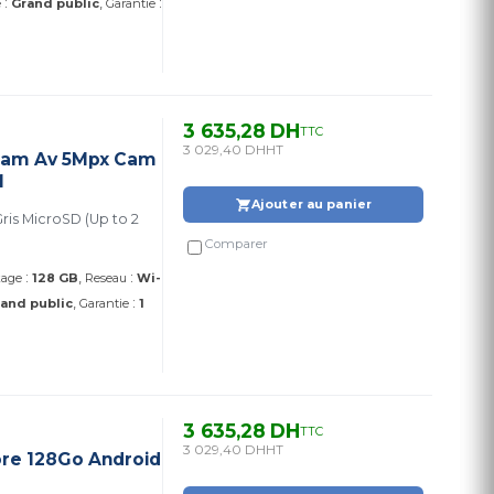
:
:
e
Grand public
Garantie
3 635,28 DH
TTC
3 029,40 DH
HT
 Cam Av 5Mpx Cam
M
Ajouter au panier
is MicroSD (Up to 2
Comparer
:
:
kage
128 GB
Reseau
Wi-
:
and public
Garantie
1
3 635,28 DH
TTC
3 029,40 DH
HT
ore 128Go Android