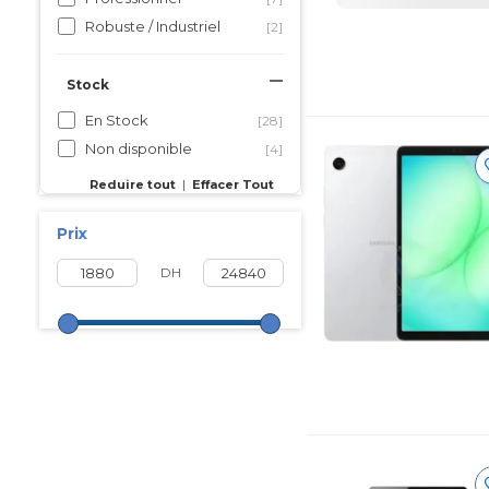
Robuste / Industriel
[2]
Stock
En Stock
[28]
Non disponible
[4]
Reduire tout
|
Effacer Tout
Prix
DH