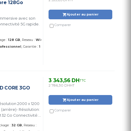
ore 128Go
Ajouter au panier
immersive avec son
nnectivité 5G rapide.
Comparer
:
:
age
128 GB
Reseau
Wi-
:
ofessionnel
Garantie
1
3 343,56 DH
TTC
2 786,30 DH
HT
AD CORE 3GO
Ajouter au panier
ésolution 2000 x 1200
arrière)- Résolution:
Comparer
 32 Go Connectivité:
0 Réseau: 4G Système
:
:
ckage
32 GB
Reseau
.