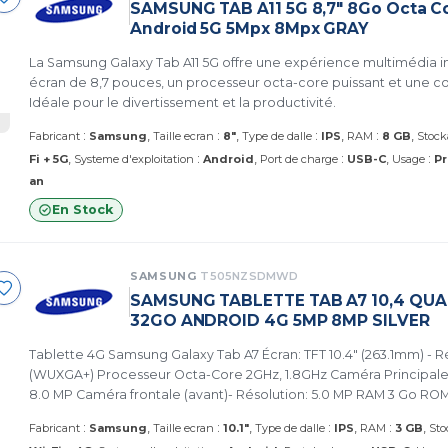
SAMSUNG TAB A11 5G 8,7" 8Go Octa C
Android 5G 5Mpx 8Mpx GRAY
La Samsung Galaxy Tab A11 5G offre une expérience multimédia 
écran de 8,7 pouces, un processeur octa-core puissant et une co
Idéale pour le divertissement et la productivité.
:
:
:
:
Fabricant
Samsung
Taille ecran
8"
Type de dalle
IPS
RAM
8 GB
Stock
:
:
:
Fi + 5G
Systeme d'exploitation
Android
Port de charge
USB-C
Usage
Pr
an
En Stock
SAMSUNG
T505NZSDMWD
SAMSUNG TABLETTE TAB A7 10,4 QU
32GO ANDROID 4G 5MP 8MP SILVER
Tablette 4G Samsung Galaxy Tab A7 Écran: TFT 10.4" (263.1mm) - R
(WUXGA+) Processeur Octa-Core 2GHz, 1.8GHz Caméra Principale (
8.0 MP Caméra frontale (avant)- Résolution: 5.0 MP RAM 3 Go ROM
USB 2.0, Wi-Fi 802.11 a/b/g/n/ac 2.4G+5GHz, VHT80, Bluetooth v5.
:
:
:
:
Fabricant
Samsung
Taille ecran
10.1"
Type de dalle
IPS
RAM
3 GB
Sto
Android Poids en Gramme: 477 g Capacité de Batterie: 7040 mAh