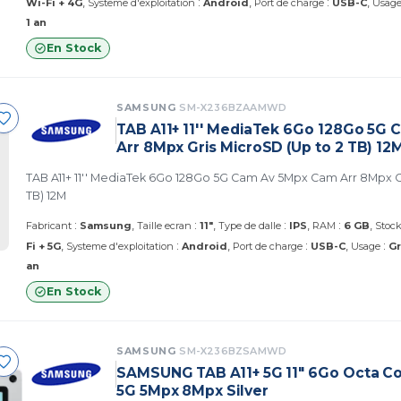
:
:
Wi-Fi + 4G
Systeme d'exploitation
Android
Port de charge
USB-C
Usag
1 an
En Stock
SAMSUNG
SM-X236BZAAMWD
TAB A11+ 11'' MediaTek 6Go 128Go 5G
Arr 8Mpx Gris MicroSD (Up to 2 TB) 12
TAB A11+ 11'' MediaTek 6Go 128Go 5G Cam Av 5Mpx Cam Arr 8Mpx Gr
TB) 12M
:
:
:
:
Fabricant
Samsung
Taille ecran
11"
Type de dalle
IPS
RAM
6 GB
Stoc
:
:
:
Fi + 5G
Systeme d'exploitation
Android
Port de charge
USB-C
Usage
Gr
an
En Stock
SAMSUNG
SM-X236BZSAMWD
SAMSUNG TAB A11+ 5G 11" 6Go Octa C
5G 5Mpx 8Mpx Silver