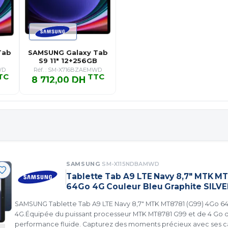
Tab
SAMSUNG Galaxy Tab
S9 11" 12+256GB
Graphite
WD
Réf. : SM-X716BZAEMWD
TC
TTC
8 712,00 DH
TC
8 712,00 DH TTC
SAMSUNG
SM-X115NDBAMWD
Tablette Tab A9 LTE Navy 8,7" MTK M
64Go 4G Couleur Bleu Graphite SILV
SAMSUNG Tablette Tab A9 LTE Navy 8,7" MTK MT8781 (G99) 4Go 6
4G.Équipée du puissant processeur MTK MT8781 G99 et de 4 Go d
performance fluide. Capturez des moments précieux avec ses c