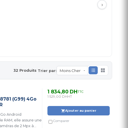
›
32 Produits
Trier par:
1 834,80 DH
TTC
1 529,00 DH
HT
T8781 (G99) 4Go
ER
Ajouter au panier
4Go Android
e RAM, elle assure une
Comparer
améras de 2 Mpx à