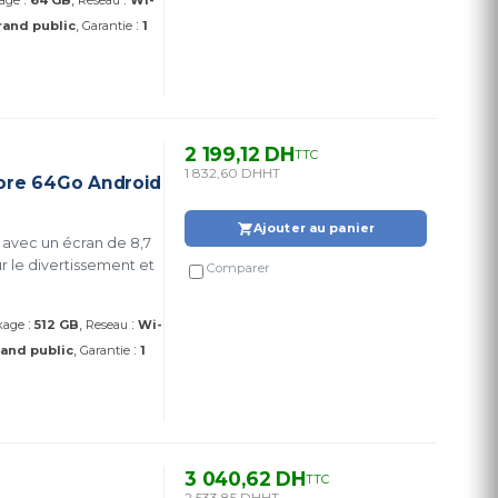
age
64 GB
Reseau
Wi-
:
rand public
Garantie
1
2 199,12 DH
TTC
1 832,60 DH
HT
ore 64Go Android
Ajouter au panier
 avec un écran de 8,7
r le divertissement et
Comparer
:
:
kage
512 GB
Reseau
Wi-
:
and public
Garantie
1
3 040,62 DH
TTC
2 533,85 DH
HT