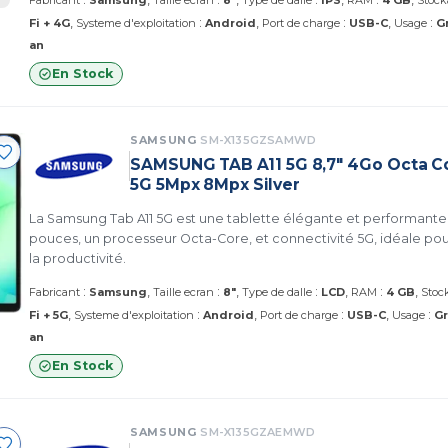
Fabricant
Samsung
Taille ecran
8"
Type de dalle
IPS
RAM
4 GB
Stock
:
:
:
Fi + 4G
Systeme d'exploitation
Android
Port de charge
USB-C
Usage
G
an
En Stock
SAMSUNG
SM-X135GZSAMWD
SAMSUNG TAB A11 5G 8,7" 4Go Octa C
5G 5Mpx 8Mpx Silver
La Samsung Tab A11 5G est une tablette élégante et performante
pouces, un processeur Octa-Core, et connectivité 5G, idéale pou
la productivité.
:
:
:
:
Fabricant
Samsung
Taille ecran
8"
Type de dalle
LCD
RAM
4 GB
Stoc
:
:
:
Fi + 5G
Systeme d'exploitation
Android
Port de charge
USB-C
Usage
Gr
an
En Stock
SAMSUNG
SM-X135GZAEMWD