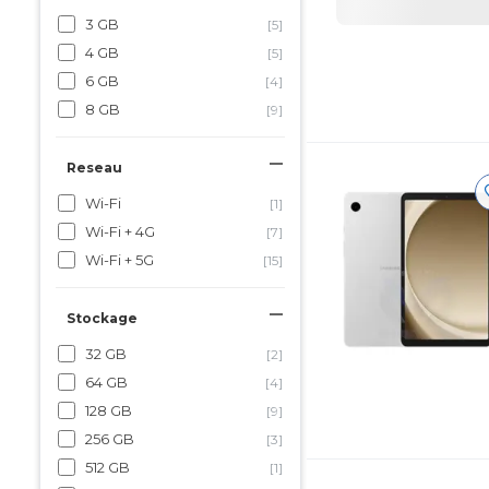
3 GB
[5]
4 GB
[5]
6 GB
[4]
8 GB
[9]
Reseau
Wi-Fi
[1]
Wi-Fi + 4G
[7]
Wi-Fi + 5G
[15]
Stockage
32 GB
[2]
64 GB
[4]
128 GB
[9]
256 GB
[3]
512 GB
[1]