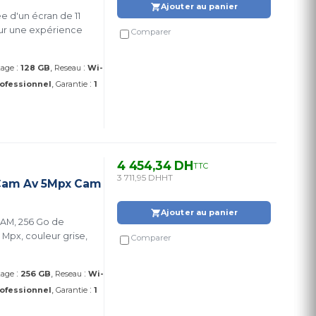
Ajouter au panier
e d'un écran de 11
our une expérience
Comparer
:
:
kage
128 GB
Reseau
Wi-
:
ofessionnel
Garantie
1
4 454,34 DH
TTC
3 711,95 DH
HT
 Cam Av 5Mpx Cam
Ajouter au panier
RAM, 256 Go de
Mpx, couleur grise,
Comparer
:
:
kage
256 GB
Reseau
Wi-
:
ofessionnel
Garantie
1