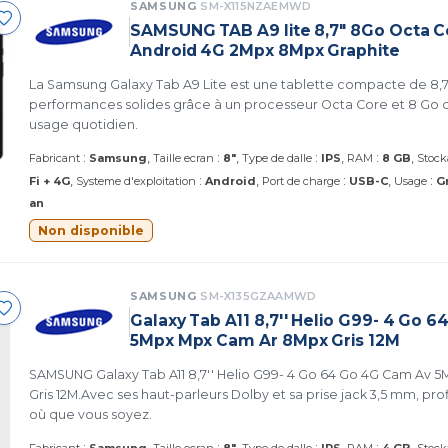
SAMSUNG
SM-X115NZAEMWD
SAMSUNG TAB A9 lite 8,7" 8Go Octa C
Android 4G 2Mpx 8Mpx Graphite
La Samsung Galaxy Tab A9 Lite est une tablette compacte de 8,
performances solides grâce à un processeur Octa Core et 8 Go 
usage quotidien.
:
:
:
:
Fabricant
Samsung
Taille ecran
8"
Type de dalle
IPS
RAM
8 GB
Stock
:
:
:
Fi + 4G
Systeme d'exploitation
Android
Port de charge
USB-C
Usage
G
an
Non disponible
SAMSUNG
SM-X135GZAAMWD
Galaxy Tab A11 8,7'' Helio G99- 4 Go 
5Mpx Mpx Cam Ar 8Mpx Gris 12M
SAMSUNG Galaxy Tab A11 8,7'' Helio G99- 4 Go 64 Go 4G Cam Av
Gris 12M.Avec ses haut-parleurs Dolby et sa prise jack 3,5 mm, pro
où que vous soyez.
:
:
:
: