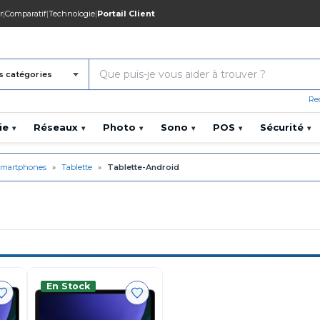
r
|
Comparatif
|
Technologie
|
Portail Client
s catégories
Re
ie
Réseaux
Photo
Sono
POS
Sécurité
▾
▾
▾
▾
▾
▾
martphones
»
Tablette
»
Tablette-Android
En Stock