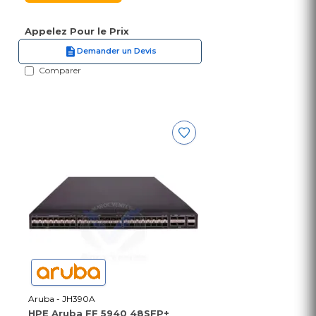
Appelez Pour le Prix
Demander un Devis
Comparer
Aruba - JH390A
HPE Aruba FF 5940 48SFP+