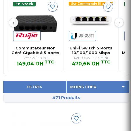
En Stock
Sur Commande 10 à 15 jours
E
‹
›
Commutateur Non
UniFi Switch 5 Ports
Géré Gigabit à 5 ports
10/100/1000 Mbps
MAN
10/10…
Géré G…
Réf. : RG-ES05G
Réf. : USW-FLEX-MINI
TTC
TTC
149,04 DH
470,66 DH
4
149,04 DH TTC
470,66 DH TTC
FILTRES
471 Produits