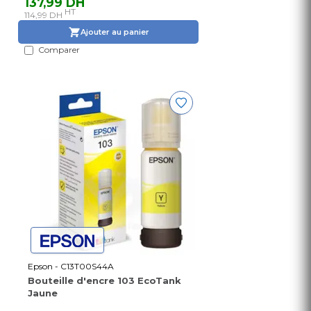
137,99 DH
HT
114,99 DH
Ajouter au panier
Comparer
Epson - C13T00S44A
Bouteille d'encre 103 EcoTank
Jaune