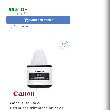
TTC
99,31 DH
HT
82,76 DH
Ajouter au panier
Comparer
Canon - 0663C001AA
Cartouche d'impression et de