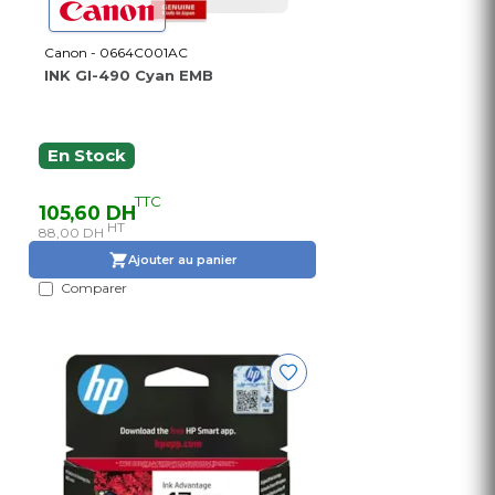
Canon - 0664C001AC
INK GI-490 Cyan EMB
En Stock
TTC
105,60 DH
HT
88,00 DH
Ajouter au panier
Comparer