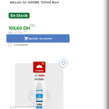
dessin GI-490BK 130ml Noir
En Stock
TTC
105,60 DH
HT
88,00 DH
Ajouter au panier
Comparer