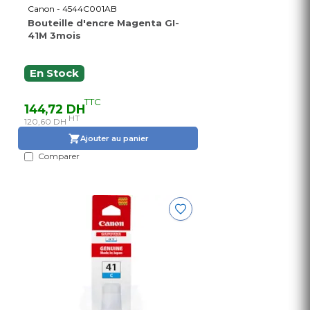
Canon - 4544C001AB
Bouteille d'encre Magenta GI-
41M 3mois
En Stock
TTC
144,72 DH
HT
120,60 DH
Ajouter au panier
Comparer