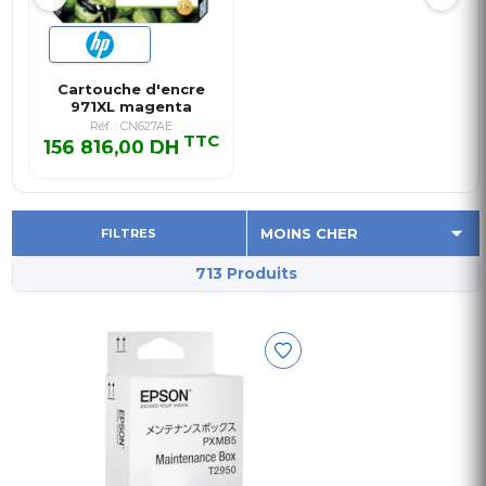
Cartouche d'encre
971XL magenta
originale à …
Réf. : CN627AE
TTC
156 816,00 DH
156 816,00 DH TTC
FILTRES
713 Produits