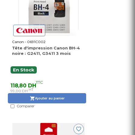
Canon - 0691C002
Tête d'impression Canon BH-4
noire : G2411, G3411 3 mois
En Stock
TTC
118,80 DH
HT
99,00 DH
Ajouter au panier
Comparer