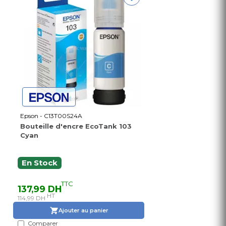
Epson - C13T00S24A
Bouteille d'encre EcoTank 103
Cyan
En Stock
TTC
137,99 DH
HT
114,99 DH
Ajouter au panier
Comparer