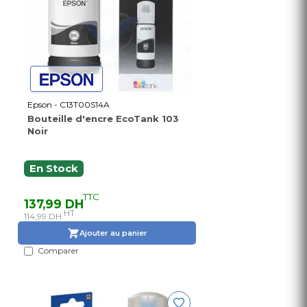
Epson - C13T00S14A
Bouteille d'encre EcoTank 103
Noir
En Stock
TTC
137,99 DH
HT
114,99 DH
Ajouter au panier
Comparer