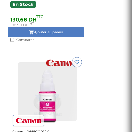
En Stock
TTC
130,68 DH
HT
108,90 DH
Ajouter au panier
Comparer
Canon - 0665C001AC