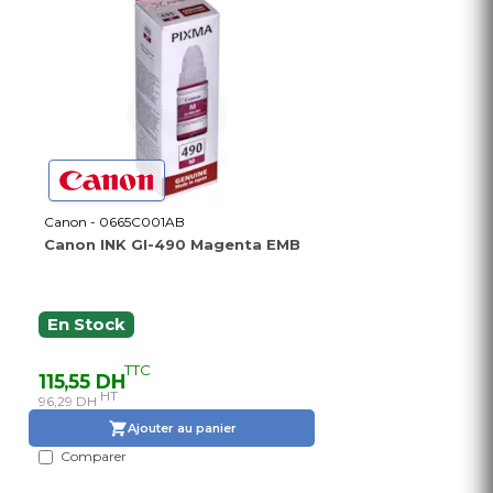
Canon - 0665C001AB
Canon INK GI-490 Magenta EMB
En Stock
TTC
115,55 DH
HT
96,29 DH
Ajouter au panier
Comparer