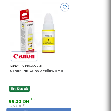
Canon - 0666C001AB
Canon INK GI-490 Yellow EMB
En Stock
TTC
99,00 DH
HT
82,50 DH