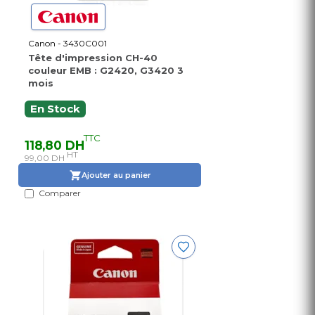
Canon - 3430C001
Tête d'impression CH-40
couleur EMB : G2420, G3420 3
mois
En Stock
TTC
118,80 DH
HT
99,00 DH
Ajouter au panier
Comparer