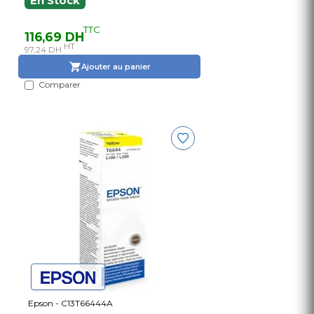
En Stock
TTC
116,69 DH
HT
97,24 DH
Ajouter au panier
Comparer
Epson - C13T66444A