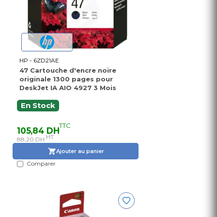
HP - 6ZD21AE
47 Cartouche d'encre noire
originale 1300 pages pour
DeskJet IA AIO 4927 3 Mois
En Stock
TTC
105,84 DH
HT
88,20 DH
Ajouter au panier
Comparer