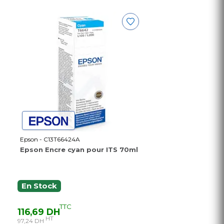
Epson - C13T66424A
Epson Encre cyan pour ITS 70ml
En Stock
TTC
116,69 DH
HT
97,24 DH