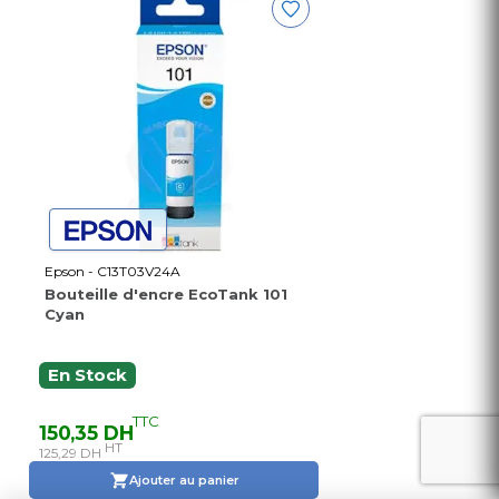
Epson - C13T03V24A
Bouteille d'encre EcoTank 101
Cyan
En Stock
TTC
150,35 DH
HT
125,29 DH
Ajouter au panier