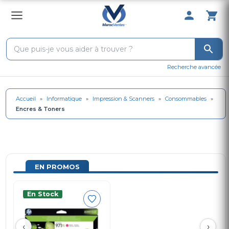
0 Produit 
Recherche avancée
Accueil
»
Informatique
»
Impression & Scanners
»
Consommables
»
Encres & Toners
EN PROMOS
En Stock
‹
›