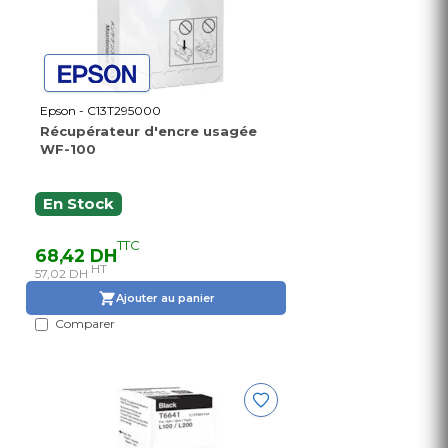
Epson - C13T295000
Récupérateur d'encre usagée
WF-100
En Stock
TTC
68,42 DH
HT
57,02 DH
Ajouter au panier
Comparer