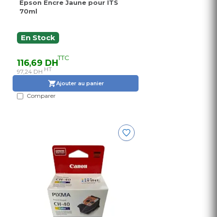
Epson Encre Jaune pour ITS
70ml
En Stock
TTC
116,69 DH
HT
97,24 DH
Ajouter au panier
Comparer