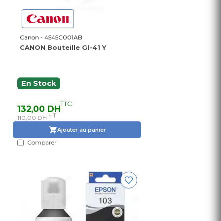
Canon - 4545C001AB
CANON Bouteille GI-41 Y
En Stock
TTC
132,00 DH
HT
110,00 DH
Ajouter au panier
Comparer