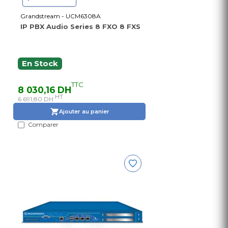
Grandstream - UCM6308A
IP PBX Audio Series 8 FXO 8 FXS
En Stock
TTC
8 030,16 DH
HT
6 691,80 DH
Ajouter au panier
Comparer