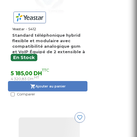
Yeastar - S412
Standard téléphonique hybrid
flexible et modulaire avec
compatibilité analogique gsm
et VoIP Équipé de 2 extensible à
4 RTC et 8 Analogique et 8 SIP
En Stock
Numérique
TTC
5 185,00 DH
HT
4 320,83 DH
Ajouter au panier
Comparer