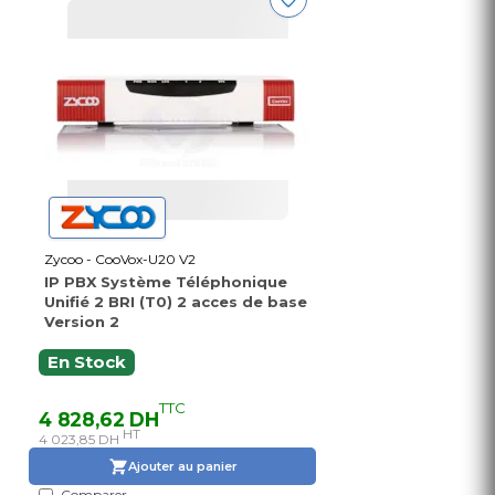
Zycoo - CooVox-U20 V2
IP PBX Système Téléphonique
Unifié 2 BRI (T0) 2 acces de base
Version 2
En Stock
TTC
4 828,62 DH
HT
4 023,85 DH
Ajouter au panier
Comparer