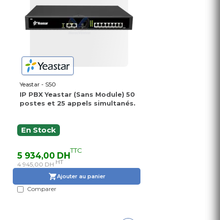
Yeastar - S50
IP PBX Yeastar (Sans Module) 50
postes et 25 appels simultanés.
En Stock
TTC
5 934,00 DH
HT
4 945,00 DH
Ajouter au panier
Comparer