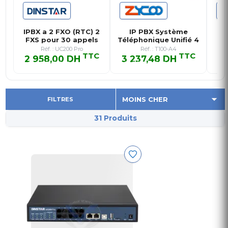
IPBX a 2 FXO (RTC) 2
IP PBX Système
S
FXS pour 30 appels
Téléphonique Unifié 4
simu…
FXO sup…
Réf. : UC200 Pro
Réf. : T100-A4
TTC
TTC
2 958,00 DH
3 237,48 DH
8 
2 958,00 DH TTC
3 237,48 DH TTC
8
FILTRES
31 Produits