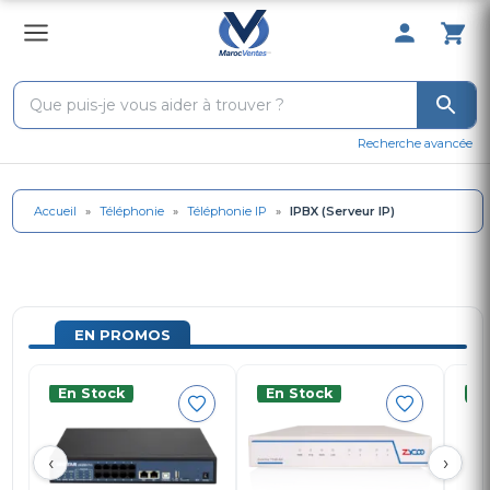
0 Produit 
Recherche avancée
Accueil
»
Téléphonie
»
Téléphonie IP
»
IPBX (Serveur IP)
EN PROMOS
En Stock
En Stock
E
‹
›