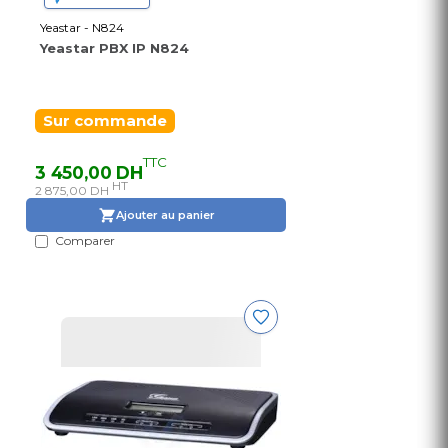
Yeastar - N824
Yeastar PBX IP N824
Sur commande
TTC
3 450,00 DH
HT
2 875,00 DH
Ajouter au panier
Comparer