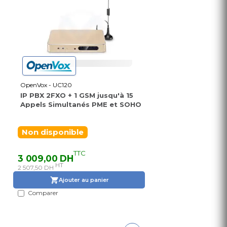
OpenVox - UC120
IP PBX 2FXO + 1 GSM jusqu'à 15
Appels Simultanés PME et SOHO
Non disponible
TTC
3 009,00 DH
HT
2 507,50 DH
Ajouter au panier
Comparer