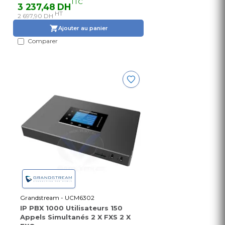
TTC
3 237,48 DH
HT
2 697,90 DH
Ajouter au panier
Comparer
Grandstream - UCM6302
IP PBX 1000 Utilisateurs 150
Appels Simultanés 2 X FXS 2 X