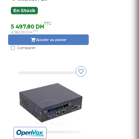
En Stock
TTC
5 497,80 DH
HT
4 581,50 DH
Ajouter au panier
Comparer