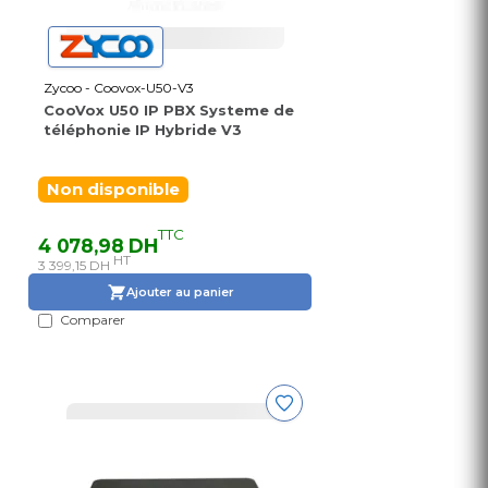
Zycoo - Coovox-U50-V3
CooVox U50 IP PBX Systeme de
téléphonie IP Hybride V3
Non disponible
TTC
4 078,98 DH
HT
3 399,15 DH
Ajouter au panier
Comparer