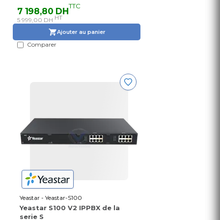
TTC
7 198,80 DH
HT
5 999,00 DH
Ajouter au panier
Comparer
Yeastar - Yeastar-S100
Yeastar S100 V2 IPPBX de la
serie S