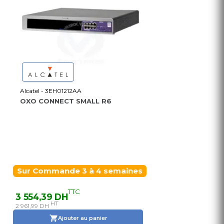
Alcatel - 3EH01212AA
OXO CONNECT SMALL R6
Sur Commande 3 à 4 semaines
TTC
3 554,39 DH
HT
2 961,99 DH
Ajouter au panier