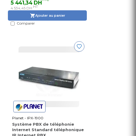
5 441,34 DH
HT
4 534,45 DH
Ajouter au panier
Comparer
Planet - IPX-1900
Système PBX de téléphonie
Internet Standard téléphonique
IP Internet PBX