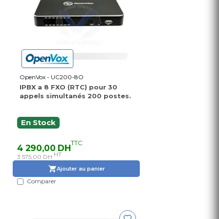
OpenVox - UC200-8O
IPBX a 8 FXO (RTC) pour 30
appels simultanés 200 postes.
En Stock
TTC
4 290,00 DH
HT
3 575,00 DH
Ajouter au panier
Comparer