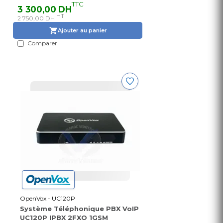
TTC
3 300,00 DH
HT
2 750,00 DH
Ajouter au panier
Comparer
OpenVox - UC120P
Système Téléphonique PBX VoIP
UC120P IPBX 2FXO 1GSM