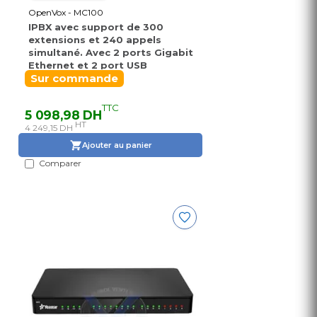
OpenVox - MC100
IPBX avec support de 300
extensions et 240 appels
simultané. Avec 2 ports Gigabit
Ethernet et 2 port USB
Sur commande
TTC
5 098,98 DH
HT
4 249,15 DH
Ajouter au panier
Comparer