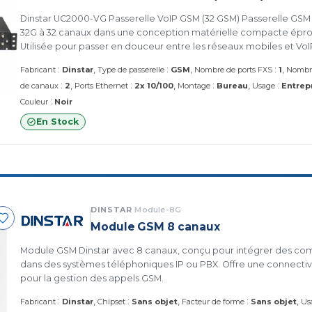
Dinstar UC2000-VG Passerelle VoIP GSM (32 GSM) Passerelle GSM
32G à 32 canaux dans une conception matérielle compacte éprouv
Utilisée pour passer en douceur entre les réseaux mobiles et VoIP
de la voix et des SMS, Connectivité GSM intégrée et protocole S
:
:
:
Fabricant
Dinstar
Type de passerelle
GSM
Nombre de ports FXS
1
Nombre
plates-formes VoIP grand public. (Dinstar UC2000-VG-32G )
:
:
:
:
de canaux
2
Ports Ethernet
2x 10/100
Montage
Bureau
Usage
Entrep
:
Couleur
Noir
En Stock
DINSTAR
Module-8G
Module GSM 8 canaux
Module GSM Dinstar avec 8 canaux, conçu pour intégrer des co
dans des systèmes téléphoniques IP ou PBX. Offre une connectivit
pour la gestion des appels GSM.
:
:
:
Fabricant
Dinstar
Chipset
Sans objet
Facteur de forme
Sans objet
Us