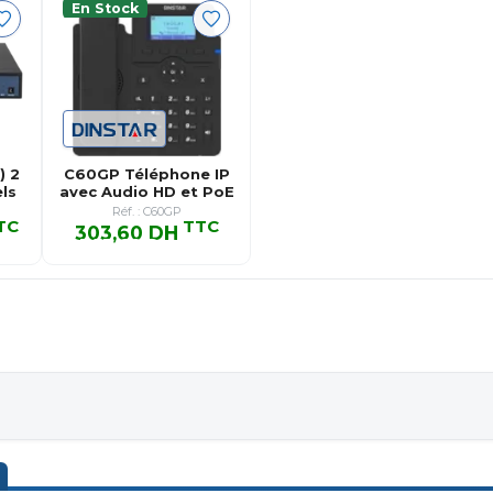
En Stock
) 2
C60GP Téléphone IP
ls
avec Audio HD et PoE
Réf. : C60GP
TC
TTC
303,60 DH
TC
303,60 DH TTC