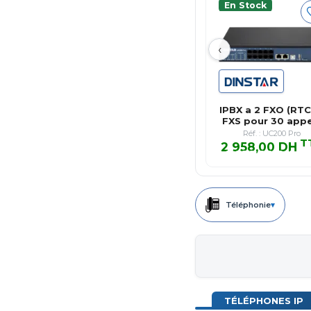
En Stock
‹
IPBX a 2 FXO (RTC
FXS pour 30 appe
simu…
Réf. : UC200 Pro
T
2 958,00 DH
2 958,00 DH T
Téléphonie
▾
TÉLÉPHONES IP