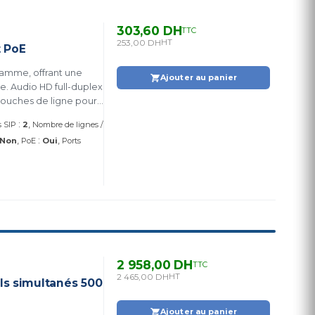
303,60 DH
TTC
253,00 DH
HT
t PoE
gamme, offrant une
Ajouter au panier
e. Audio HD full-duplex
 touches de ligne pour
intégrée — sans bloc
:
 SIP
2
Nombre de lignes /
 et plus
:
Non
PoE
Oui
Ports
2 958,00 DH
TTC
2 465,00 DH
HT
ls simultanés 500
Ajouter au panier