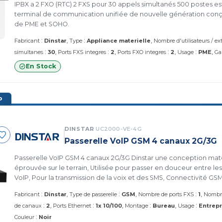
IPBX a 2 FXO (RTC) 2 FXS pour 30 appels simultanés 500 postes 
terminal de communication unifiée de nouvelle génération conçu 
de PME et SOHO.
:
:
Fabricant
Dinstar
Type
Appliance materielle
Nombre d'utilisateurs / ex
:
:
:
:
simultanes
30
Ports FXS integres
2
Ports FXO integres
2
Usage
PME
Ga
En Stock
P
DINSTAR
UC2000-VE-4G
Passerelle VoIP GSM 4 canaux 2G/3G
Passerelle VoIP GSM 4 canaux 2G/3G Dinstar une conception ma
éprouvée sur le terrain, Utilisée pour passer en douceur entre le
VoIP, Pour la transmission de la voix et des SMS, Connectivité GS
protocole SIP compatible avec les plates-formes VoIP grand publi
:
:
:
Fabricant
Dinstar
Type de passerelle
GSM
Nombre de ports FXS
1
Nombre
entreprises, aux organisations multi-sites. (UC2000-VE-4G)
:
:
:
:
de canaux
2
Ports Ethernet
1x 10/100
Montage
Bureau
Usage
Entrepr
:
Couleur
Noir