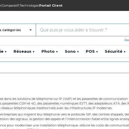
r
|
Comparatif
|
Technologie
|
Portail Client
s catégories
Re
ie
Réseaux
Photo
Sono
POS
Sécurité
▾
▾
▾
▾
▾
▾
lisé dans les solutions de téléphonie sur IP (VoIP) et les passerelles de communicatio
 passerelles GSM et 4G, des passerelles numériques E1/T1, des adaptateurs ATA, des 
 réseaux téléphoniques traditionnels avec les infrastructures IP modernes.
ntreprises qui migrent leur téléphonie vers le protocole SIP, des centres d'appels, des
ersion des signaux, la gestion des appels et l'interconnexion fiable entre lignes analog
ence pour moderniser une installation téléphonique, réduire les coûts de communicatio