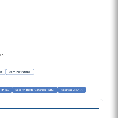
IP.
ie
Administrations
IPPBX
Session Border Controller (SBC)
Adaptateurs ATA