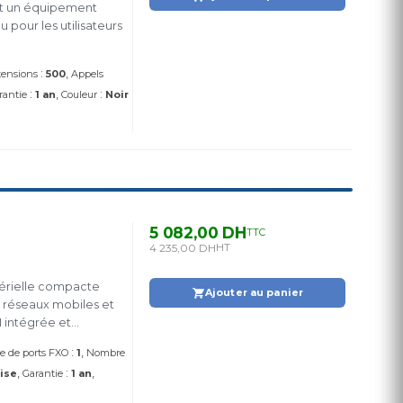
est un équipement
pour les utilisateurs
:
tensions
500
Appels
:
:
rantie
1 an
Couleur
Noir
5 082,00 DH
TTC
4 235,00 DH
HT
térielle compacte
Ajouter au panier
s réseaux mobiles et
M intégrée et
c, Il convient aux
:
 de ports FXO
1
Nombre
:
ise
Garantie
1 an