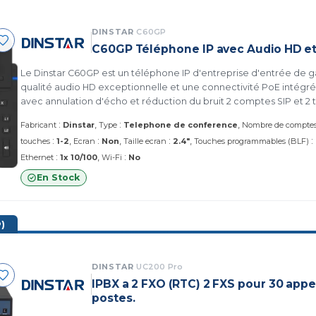
DINSTAR
C60GP
C60GP Téléphone IP avec Audio HD e
Le Dinstar C60GP est un téléphone IP d'entreprise d'entrée de 
qualité audio HD exceptionnelle et une connectivité PoE intégré
avec annulation d'écho et réduction du bruit 2 comptes SIP et 2
multi-lignes Conférence jusqu'à 5 participants Alimentation PoE 
:
:
Fabricant
Dinstar
Type
Telephone de conference
Nombre de comptes
secteur Compatible 3CX, Asterisk, Yeastar, Broadsoft, FreeSWITCH
:
:
:
:
touches
1-2
Ecran
Non
Taille ecran
2.4"
Touches programmables (BLF)
:
:
Ethernet
1x 10/100
Wi-Fi
No
En Stock
)
DINSTAR
UC200 Pro
IPBX a 2 FXO (RTC) 2 FXS pour 30 appe
postes.