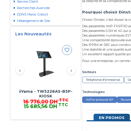
sa stabilité et sa compatibilité
Service Client
Recherches Avancée
Pourquoi choisir Dinst
DDNS Maroc Gratuit
Choisir Dinstar, c'est réussir la 
Hébergement de Site
Des passerelles VoIP FXS/FXO p
Des passerelles GSM et 4G qui pe
Les Nouveautés
Des passerelles numériques E1/T
Une compatibilité éprouvée avec 
Des IPPBX et SBC pour construi
Une stabilité et une qualité audi
Un excellent rapport qualité-pri
Pour une entreprise, un centre d
‹
›
Secteurs
Téléphonie d'entreprise
Ce
TTC
Technologies
228,00 DH
TTC
213,18 DH
213,18 DH TTC
VoIP et protocole SIP
Passer
EN PROMOS