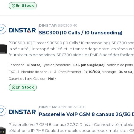
En Stock
DINSTAR
SBC300-10
SBC300 (10 Calls / 10 transcoding)
[SBC300-10] Dinstar SBC300 (10 Calls / 10 transcoding). SBC300 so
la sécurité, l'interopérabilité et le transcodage entre les réseau
fournisseurs de services. SBC300 aider les PME à accéder facile
SIP des fournisseurs de services / aux opérateurs de télécommu
:
:
Fabricant
Dinstar
Type de passerelle
FXS (analogique)
Nombre de ports
sécurité de haut niveau. (SBC300-10 Dinstar)
:
:
:
:
FXO
1
Nombre de canaux
2
Ports Ethernet
1x 10/100
Montage
Bureau
:
:
Garantie
1 an
Couleur
Noir
En Stock
DINSTAR
UC2000-VE-8G
Passerelle VoIP GSM 8 canaux 2G/3G 
Passerelle VoIP GSM 8 canaux 2G/3G Dinstar Connectivité mobile
téléphonie IP PME Goulottes mobiles pour bureaux multi-sites GS