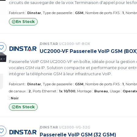
circuits de sauvegarde de la voix Terminaison d'appel pour les fo
Remplacement des lignes terrestres pour les zones rurales Ser
:
:
:
Fabricant
Dinstar
Type de passerelle
GSM
Nombre de ports FXS
1
Nombre
Solution de centre d'appels / centre de contact (UC2000-VE-8G)
En Stock
DINSTAR
UC2000-VF-BOX
UC2000-VF Passerelle VoIP GSM (BOX
Passerelle VoIP GSM UC2000-VF en boîte, idéale pour la gestio
vocales GSM via IP. Solution compacte et performante pour entr
intégrer la téléphonie GSM à leur infrastructure VoIP.
:
:
:
Fabricant
Dinstar
Type de passerelle
GSM
Nombre de ports FXS
1
Nombre
:
:
:
:
de canaux
2
Ports Ethernet
1x 10/100
Montage
Bureau
Usage
Operat
:
Noir
En Stock
DINSTAR
UC2000-VG-32G
Passerelle VoIP GSM (32 GSM)