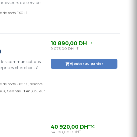
urnisseurs de services
vice de SMS en masse
:
 de ports FXO
1
10 890,00 DH
TTC
9 075,00 DH
HT
)
n des communications
Ajouter au panier
eprises cherchant à
:
 de ports FXO
1
Nombre
:
eur
Garantie
1 an
Couleur
40 920,00 DH
TTC
34 100,00 DH
HT