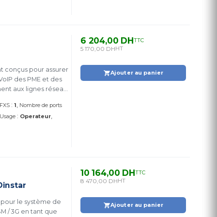
6 204,00 DH
TTC
5 170,00 DH
HT
nt conçus pour assurer
Ajouter au panier
x VoIP des PME et des
ment aux lignes réseau
nications IMS avec une
:
 FXS
1
Nombre de ports
:
Usage
Operateur
10 164,00 DH
TTC
8 470,00 DH
HT
Dinstar
 pour le système de
Ajouter au panier
M / 3G en tant que