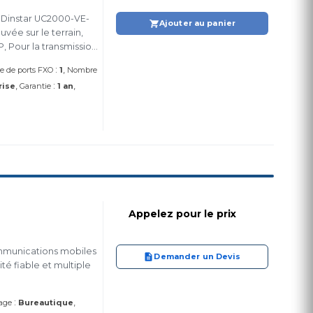
 Dinstar UC2000-VE-
Ajouter au panier
ée sur le terrain,
, Pour la transmission
IP compatible avec les
:
 de ports FXO
1
Nombre
:
rise
Garantie
1 an
Appelez pour le prix
mmunications mobiles
Demander un Devis
é fiable et multiple
:
age
Bureautique