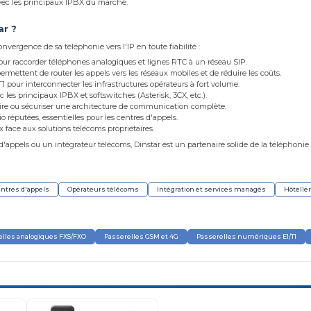
 avec les principaux IPBX du marché.
ar ?
convergence de sa téléphonie vers l'IP en toute fiabilité :
our raccorder téléphones analogiques et lignes RTC à un réseau SIP.
rmettent de router les appels vers les réseaux mobiles et de réduire les coûts.
1 pour interconnecter les infrastructures opérateurs à fort volume.
les principaux IPBX et softswitches (Asterisk, 3CX, etc.).
re ou sécuriser une architecture de communication complète.
o réputées, essentielles pour les centres d'appels.
x face aux solutions télécoms propriétaires.
'appels ou un intégrateur télécoms, Dinstar est un partenaire solide de la téléphonie 
ntres d'appels
Opérateurs télécoms
Intégration et services managés
Hôteller
elles analogiques FXS/FXO
Passerelles GSM et 4G
Passerelles numériques E1/T1