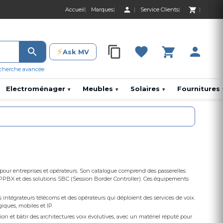
Accueil
Marques
Service Clients
0 Produit 0,00 D
⚡
Ask MV
0 Produit 0,00 DH
cherche avancée
Electroménager
Meubles
Solaires
Fournitures
▾
▾
▾
n pour entreprises et opérateurs. Son catalogue comprend des passerelles
IPPBX et des solutions SBC (Session Border Controller). Ces équipements
 intégrateurs télécoms et des opérateurs qui déploient des services de voix.
iques, mobiles et IP.
n et bâtir des architectures voix évolutives, avec un matériel réputé pour