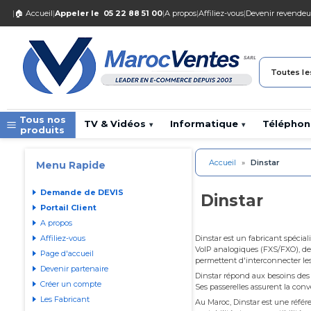
|
🏠 Accueil
|
Appeler le
05 22 88 51 00
|
A propos
|
Affiliez-vous
|
Devenir revendeu
Toutes le
Tous nos
TV & Vidéos
Informatique
Téléphon
▾
▾
produits
Accueil
»
Dinstar
Menu Rapide
Demande de DEVIS
Dinstar
Portail Client
A propos
Affiliez-vous
Dinstar est un fabricant spécia
VoIP analogiques (FXS/FXO), des
Page d'accueil
permettent d'interconnecter les
Devenir partenaire
Dinstar répond aux besoins des e
Créer un compte
Ses passerelles assurent la conv
Les Fabricant
Au Maroc, Dinstar est une référ