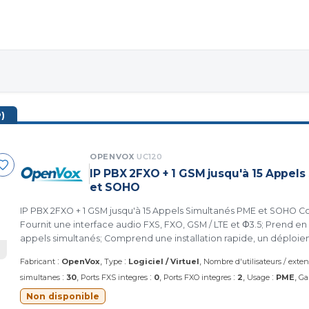
)
OPENVOX
UC120
IP PBX 2FXO + 1 GSM jusqu'à 15 Appel
et SOHO
IP PBX 2FXO + 1 GSM jusqu'à 15 Appels Simultanés PME et SOHO Compact et léger;
Fournit une interface audio FXS, FXO, GSM / LTE et Φ3.5; Prend en
appels simultanés; Comprend une installation rapide, un déploie
fiabilité élevée. (UC120 OPENVOX)
:
:
Fabricant
OpenVox
Type
Logiciel / Virtuel
Nombre d'utilisateurs / exte
:
:
:
:
simultanes
30
Ports FXS integres
0
Ports FXO integres
2
Usage
PME
Ga
Non disponible