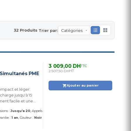
32 Produits
Trier par:
3 009,00 DH
TTC
2 507,50 DH
HT
s Simultanés PME
Ajouter au panier
 charge jusqu'à 15
ment facile et une
:
nsions
Jusqu'a 20
Appels
:
:
rantie
1 an
Couleur
Noir