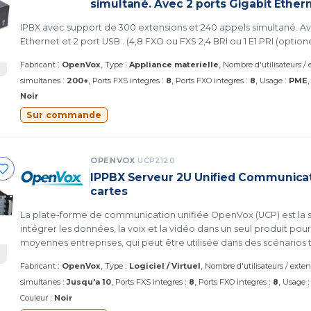
simultané. Avec 2 ports Gigabit Ether
IPBX avec support de 300 extensions et 240 appels simultané. Avec 2 ports Gigabit
Ethernet et 2 port USB . (4,8 FXO ou FXS 2,4 BRI ou 1 E1 PRI (optione
:
:
Fabricant
OpenVox
Type
Appliance materielle
Nombre d'utilisateurs /
:
:
:
:
simultanes
200+
Ports FXS integres
8
Ports FXO integres
8
Usage
PME
Noir
Sur commande
OPENVOX
UCP2120
IPPBX Serveur 2U Unified Communicati
cartes
La plate-forme de communication unifiée OpenVox (UCP) est la s
intégrer les données, la voix et la vidéo dans un seul produit pour
moyennes entreprises, qui peut être utilisée dans des scénarios 
d'appel gouvernementaux et d'entreprise, les centres d'appels
:
:
Fabricant
OpenVox
Type
Logiciel / Virtuel
Nombre d'utilisateurs / exte
centre de répartition. les industries.
:
:
:
simultanes
Jusqu'a 10
Ports FXS integres
8
Ports FXO integres
8
Usage
:
Couleur
Noir