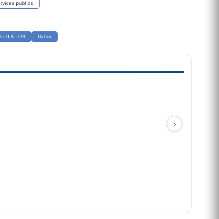
rvices publics
G.711/G.729
Dahdi
›