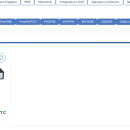
res d'appels
PME
Hôtellerie
Intégrateurs VoIP
Opérateurs télécom
Se
FreePBX
FreeSWITCH
FXO/FXS
E1/T1/PRI
BRI ISDN
GSM/LTE
Codecs 
TC
TC