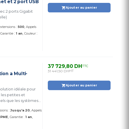
net et 2 port USB
Ajouter au panier
lle)
:
 extensions
500
Appels
:
:
Garantie
1 an
Couleur
37 729,80 DH
TTC
31 441,50 DH
HT
on a Multi-
Ajouter au panier
olution idéale pour
 les petites et
tels que les systèmes
 commerciaux et le
:
nsions
Jusqu'a 20
Appels
:
:
PME
Garantie
1 an