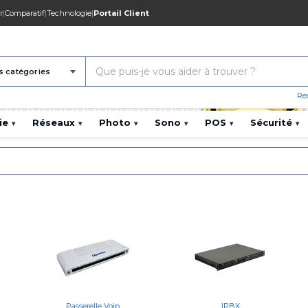
r
|
Comparatif
|
Technologie
|
Portail Client
s catégories
Re
ie
Réseaux
Photo
Sono
POS
Sécurité
▾
▾
▾
▾
▾
▾
Passerelle Voip
IPBX