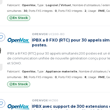
:
:
Fabricant
OpenVox
Type
Logiciel / Virtuel
Nombre d'utilisateurs / exte
:
:
:
:
simultanes
30
Ports FXS integres
0
Ports FXO integres
2
Usage
PME
Ga
En Stock
OPENVOX
UC200-8O
IPBX a 8 FXO (RTC) pour 30 appels si
postes.
IPBX a 8 FXO (RTC) pour 30 appels simultanés 200 postes est un
de communication unifiée de nouvelle génération conçu pour les
et SOHO.
:
:
Fabricant
OpenVox
Type
Appliance materielle
Nombre d'utilisateurs /
:
:
:
:
simultanes
30
Ports FXS integres
0
Ports FXO integres
8
Usage
PME
Ga
En Stock
OPENVOX
MC100
IPBX avec support de 300 extensions 