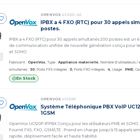
OPENVOX
UC200-40
IPBX a 4 FXO (RTC) pour 30 appels si
postes.
IPBX a 4 FXO (RTC) pour 30 appels simultanés 200 postes est un
de communication unifiée de nouvelle génération conçu pour les
et SOHO.
:
:
Fabricant
OpenVox
Type
Appliance materielle
Nombre d'utilisateurs /
:
:
:
:
simultanes
30
Ports FXS integres
0
Ports FXO integres
4
Usage
PME
Ga
En Stock
OPENVOX
UC120P
Système Téléphonique PBX VoIP UC1
1GSM
OpenVox UC120P IPPBX Conçu pour les utilisateurs PME et SOHO 
Fournit FXS, FXO, GSM/LTE ; Prend en charge jusqu'à 15 appels simul
rapide, déploiement facile et haute fiabilité.