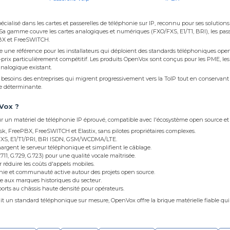
ialisé dans les cartes et passerelles de téléphonie sur IP, reconnu pour ses solutions
a gamme couvre les cartes analogiques et numériques (FXO/FXS, E1/T1, BRI), les passer
ePBX et FreeSWITCH.
ne référence pour les installateurs qui déploient des standards téléphoniques open 
prix particulièrement compétitif. Les produits OpenVox sont conçus pour les PME, les 
analogique existant.
esoins des entreprises qui migrent progressivement vers la ToIP tout en conservant 
te déterminante.
Vox ?
ur un matériel de téléphonie IP éprouvé, compatible avec l'écosystème open source et
isk, FreePBX, FreeSWITCH et Elastix, sans pilotes propriétaires complexes.
, FXS, E1/T1/PRI, BRI ISDN, GSM/WCDMA/LTE.
rgent le serveur téléphonique et simplifient le câblage.
11, G.729, G.723) pour une qualité vocale maîtrisée.
 réduire les coûts d'appels mobiles.
ie et communauté active autour des projets open source.
ce aux marques historiques du secteur.
ports au châssis haute densité pour opérateurs.
it un standard téléphonique sur mesure, OpenVox offre la brique matérielle fiable qui