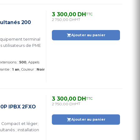
3 300,00 DH
TTC
2 750,00 DH
HT
multanés 200
Ajouter au panier
 équipement terminal
 utilisateurs de PME
:
 extensions
500
Appels
:
:
rantie
1 an
Couleur
Noir
3 300,00 DH
TTC
2 750,00 DH
HT
20P IPBX 2FXO
Ajouter au panier
; Compact et léger;
tanés ; installation