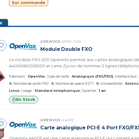
Sur commande
K
OPENVOX
6FXO-200
Module Double FXO
Le module FXO-200 OpenVox permet aux cartes analogiques de 
A400/A800/A1200 et carte Zycoo de terminer 2 lignes téléphoni
:
:
Fabricant
OpenVox
Type de carte
Analogique (FXS/FXO)
Interface bus
:
:
:
0
Nombre de ports FXO
0
Nombre de spans E1/T1
0
Compatibilite
Asteris
:
:
Linux
Usage
Standard telephonique
Garantie
1 an
En Stock
OPENVOX
A400E
Carte analogique PCI-E 4 Port FXO/FX
OpenVox A400E est une carte analogique PCI-E qui contient 4 p