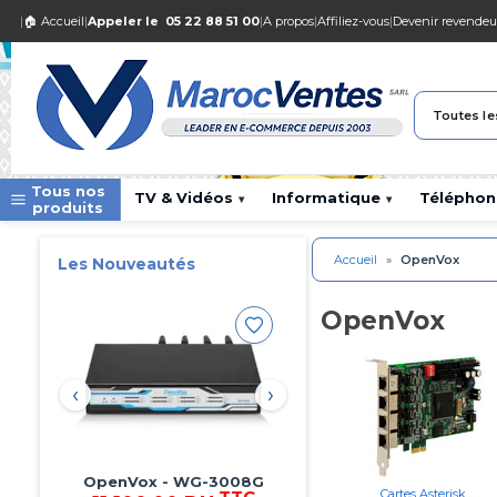
|
🏠 Accueil
|
Appeler le
05 22 88 51 00
|
A propos
|
Affiliez-vous
|
Devenir revendeu
Toutes le
Tous nos
TV & Vidéos
Informatique
Téléphon
▾
▾
produits
Accueil
»
OpenVox
Les Nouveautés
OpenVox
‹
›
OpenVox - DGW-L304
Cartes Asterisk
TTC