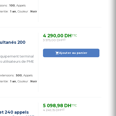
:
nsions
100
Appels
:
:
rantie
1 an
Couleur
Noir
4 290,00 DH
TTC
3 575,00 DH
HT
multanés 200
Ajouter au panier
 équipement terminal
 utilisateurs de PME
:
 extensions
500
Appels
:
:
rantie
1 an
Couleur
Noir
5 098,98 DH
TTC
4 249,15 DH
HT
et 240 appels