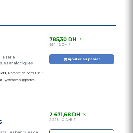
785,30 DH
TTC
654,42 DH
HT
la série
Ajouter au panier
ques analogiques.
:
:
PCI
Nombre de ports FXS
:
k
Systemes supportes
2 671,68 DH
TTC
2 226,40 DH
HT
S
orts. Les banques de