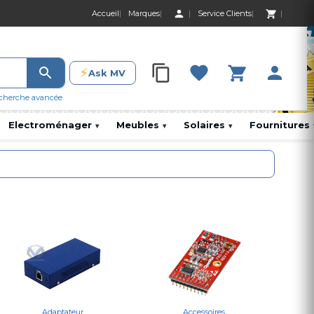
Accueil
Marques
Service Clients
0 Produit 0,00 D
⚡
Ask MV
0 Produit 0,00 DH
cherche avancée
Electroménager
Meubles
Solaires
Fournitures
▾
▾
▾
Adaptateur
Accessoires