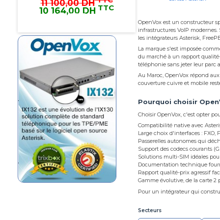
14 123,28 DH
TTC
13 496,34 DH
13 496,34 DH TTC
OpenVox est un constructeur spéc
infrastructures VoIP modernes. S
les intégrateurs Asterisk, Fre
IPPBX complèt Elastix avec 2
ouverture 2 carte PCIe
La marque s'est imposée comme u
du marché à un rapport qualité-
téléphonie sans jeter leur parc 
Openvox maroc
Openvox
Au Maroc, OpenVox répond aux b
Openvox IX132
couverture cuivre et mobile res
Pourquoi choisir Open
VoxStack Module de Passerelle
4 GSM Channels
Choisir OpenVox, c'est opter po
Compatibilité native avec Aster
Openvox Maroc
Openvox
Large choix d'interfaces : FXO
Passerelles autonomes qui décha
Openvox VS-GWM400G
Support des codecs courants (G.7
Solutions multi-SIM idéales pour
VoIP GSM Gateway 4 GSM
Documentation technique fourn
Channels
Rapport qualité-prix agressif fa
Gamme évolutive, de la carte 2 
Pour un intégrateur qui constru
Openvox Maroc
Openvox
Openvox VS-GW1600-4G
Secteurs