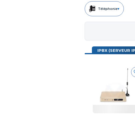
Téléphonie
▾
IPBX (SERVEUR IP