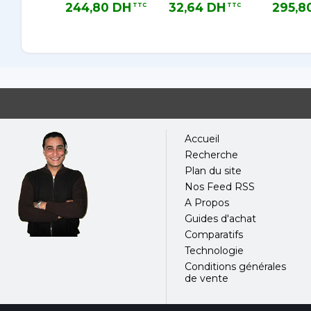
RELAIS
ELKRON REF
Fermé 
244,80 DH
32,64 DH
295,8
TTC
TTC
SD500RL
SP900/10
Repos
244,80 DH TTC
32,64 DH TTC
295,80 DH
Accueil
Recherche
Plan du site
Nos Feed RSS
A Propos
Guides d'achat
Comparatifs
Technologie
Conditions générales
de vente