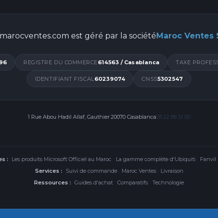
marocventes.com est géré par la société
Maroc Ventes
96
REGISTRE DU COMMERCE
614563 / Casablanca
TAXE PROFES
IDENTIFIANT FISCAL
60239074
CNSS
5302547
1 Rue Abou Hadil Allaf, Gauthier 20070 Casablanca
05 22 88 51 00
s :
Les produits Microsoft Officiel au Maroc
·
La gamme complète d'Ubiquiti
·
Fanvil
Services :
Suivi de commande
·
Maroc Ventes
·
Livraison
Ressources :
Guides d'achat
·
Comparatifs
·
Technologie