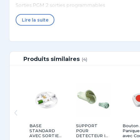
Sorties PGM
2 sorties programmables
Communication
Bus propriétaire Elkron
Lire la suite
Dimensions
90 x 116 mm
Poids
75 g
Produits similaires
(4)
BASE
SUPPORT
Bouton 
STANDARD
POUR
Panique
AVEC SORTIE
DETECTEUR IR
avec Co