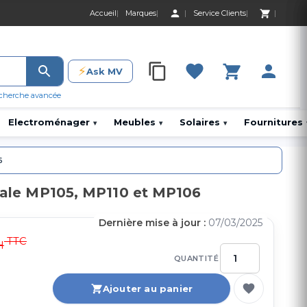
Accueil
Marques
Service Clients
0 Produit 0,00 D
⚡
Ask MV
0 Produit 0,00 DH
cherche avancée
Electroménager
Meubles
Solaires
Fournitures
▾
▾
▾
6
trale MP105, MP110 et MP106
Dernière mise à jour :
07/03/2025
TTC
H
QUANTITÉ
Ajouter au panier