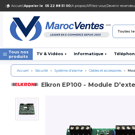
|
🏠 Accueil
|
Appeler le
05 22 88 51 00
|
A propos
|
Affiliez-vous
|
Devenir revendeu
Toutes le
Tous nos
TV & Vidéos
Informatique
Téléphon
▾
▾
produits
Accueil
»
Sécurité
»
Système d'alarme
»
Câbles et accessoires
»
Modu
EP100 - Module D’exte
Elkron