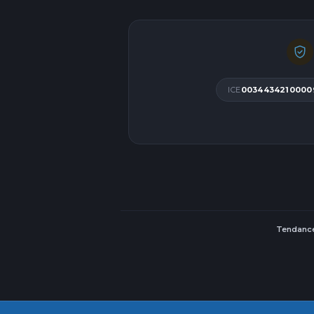
ICE
0034434210000
Tendance