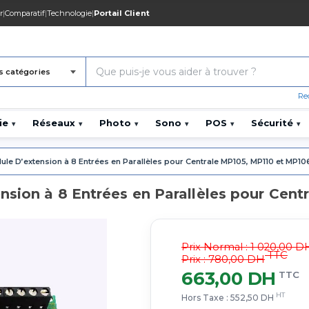
r
|
Comparatif
|
Technologie
|
Portail Client
s catégories
Re
ie
Réseaux
Photo
Sono
POS
Sécurité
▾
▾
▾
▾
▾
▾
le D’extension à 8 Entrées en Parallèles pour Centrale MP105, MP110 et MP10
nsion à 8 Entrées en Parallèles pour Cen
Prix Normal :
1 020,00 D
TTC
Prix : 780,00 DH
663,00 DH
TTC
HT
Hors Taxe :
552,50 DH