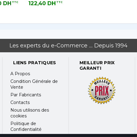
au
0 DH
122,40 DH
TTC
TTC
 TTC
122,40 DH TTC
Les experts du e-Commerce .... Depuis 1994
LIENS PRATIQUES
MEILLEUR PRIX
GARANTI
A Propos
Condition Générale de
Vente
Par Fabricants
Contacts
Nous utilisons des
cookies
Politique de
Confidentialité