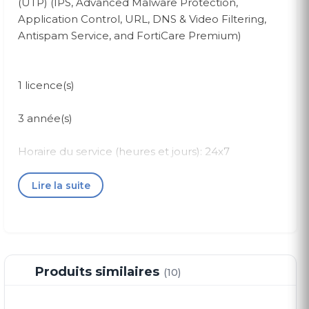
(UTP) (IPS, Advanced Malware Protection,
Application Control, URL, DNS & Video Filtering,
Antispam Service, and FortiCare Premium)
1 licence(s)
3 année(s)
Horaire du service (heures et jours): 24x7
Support téléphone Support sur site Support sur le
Lire la suite
Web
Produits similaires
(10)