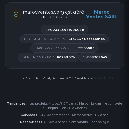
marocventes.com est géré
Maroc
par la société
Ventes SARL
ICE
003443421000096
REGISTRE DU COMMERCE
614563 / Casablanca
TAXE PROFESSIONNELLE
35503688
IDENTIFIANT FISCAL
60239074
CNSS
5302547
1 Rue Abou Hadil Allaf, Gauthier 20070 Casablanca
05 22 88 51 00
Tendances :
Les produits Microsoft Officiel au Maroc
·
La gamme complète
d'Ubiquiti
·
Fanvil IP Phones
Services :
Suivi de commande
·
Maroc Ventes
·
Livraison
Ressources :
Guides d'achat
·
Comparatifs
·
Technologie