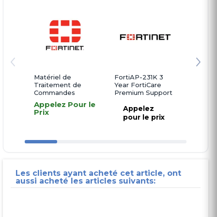
Matériel de
FortiAP-231K 3
FortiA
Traitement de
Year FortiCare
Year F
Commandes
Premium Support
Premi
Appelez Pour le
Appelez
App
Prix
pour le prix
pou
Les clients ayant acheté cet article, ont
aussi acheté les articles suivants: