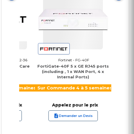
231K-247-02-36
Fortinet - FG-40F
Fo
ear FortiCare
FortiGate-40F 5 x GE RJ45 ports
Point d'a
upport
(including , 1 x WAN Port, 4 x
FortiA
Internal Ports)
tribande
flux, 3 ra
 à 5 semaines
Sur Commande 4 à 5 semaines
Sur Com
r le prix
Appelez pour le prix
App
un Devis
Demander un Devis