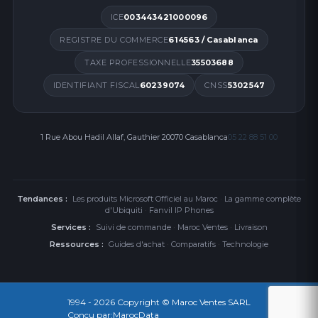
ICE
003443421000096
REGISTRE DU COMMERCE
614563 / Casablanca
TAXE PROFESSIONNELLE
35503688
IDENTIFIANT FISCAL
60239074
CNSS
5302547
1 Rue Abou Hadil Allaf, Gauthier 20070 Casablanca
05 22 88 51 00
Tendances :
Les produits Microsoft Officiel au Maroc
·
La gamme complète
d'Ubiquiti
·
Fanvil IP Phones
Services :
Suivi de commande
·
Maroc Ventes
·
Livraison
Ressources :
Guides d'achat
·
Comparatifs
·
Technologie
1994 - 2026
Copyright © Maroc Ventes SARL
Conçu par:
MarocData