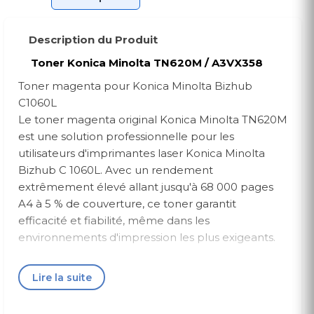
Description du Produit
Toner Konica Minolta TN620M / A3VX358
Toner magenta pour Konica Minolta Bizhub
C1060L
Le toner magenta original Konica Minolta TN620M
est une solution professionnelle pour les
utilisateurs d'imprimantes laser Konica Minolta
Bizhub C 1060L. Avec un rendement
extrêmement élevé allant jusqu'à 68 000 pages
A4 à 5 % de couverture, ce toner garantit
efficacité et fiabilité, même dans les
environnements d'impression les plus exigeants.
Qualité d'impression parfaite : les toners d'origine
Lire la suite
garantissent une reproduction précise des
couleurs, ce qui est particulièrement important