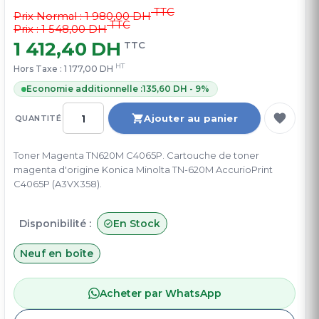
TTC
Prix Normal :
1 980,00 DH
TTC
Prix : 1 548,00 DH
1 412,40 DH
TTC
HT
Hors Taxe :
1 177,00 DH
Economie additionnelle :
135,60 DH - 9%
Ajouter au panier
QUANTITÉ
Toner Magenta TN620M C4065P. Cartouche de toner
magenta d'origine Konica Minolta TN-620M AccurioPrint
C4065P (A3VX358).
Disponibilité :
En Stock
Neuf en boîte
Acheter par WhatsApp