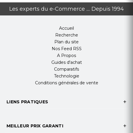
Les experts du e-Commerce .... Depuis 1994
Konica Minolta AccurioPrint C 4065
Accueil
Konica Minolta Bizhub C 1060L
Recherche
Konica Minolta Bizhub Press C 3070 L
Plan du site
Nos Feed RSS
Caractéristiques Techniques
A Propos
Type de produit : Toner
Guides d'achat
Marque du fabricant : Konica Minolta
Comparatifs
Type de toner : Original
Technologie
Couleur : Magenta
Conditions générales de vente
CODE OEM : TN620M
Code fabricant : A3VX358
LIENS PRATIQUES
Rendement : 68 000 pages A4 à 5 % de
couverture
Quantité dans le paquet : 1 pièce.
MEILLEUR PRIX GARANTI