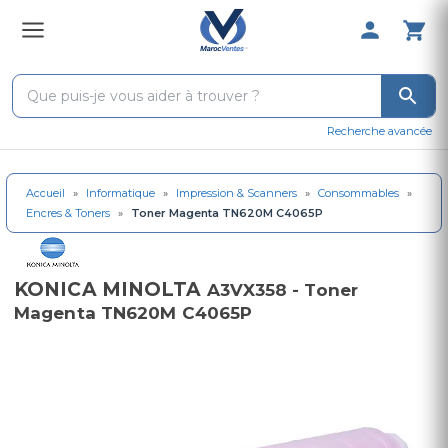
0 Produit 
Recherche avancée
Accueil
»
Informatique
»
Impression & Scanners
»
Consommables
»
Encres & Toners
»
Toner Magenta TN620M C4065P
KONICA MINOLTA
A3VX358 - Toner
Magenta TN620M C4065P