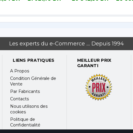
nc
Noir 48M
Noir 36 Mois
36M
 DH TTC
21 021,79 DH TTC
20 842,80 DH TTC
26 669,94
200
ble canal
Les experts du e-Commerce .... Depuis 1994
4 Performance NVMe + SSD 2 To M.2 2280 PCIe 4.0 x4 NVMe
, 3x PCIe 4.0)
acun)
LIENS PRATIQUES
MEILLEUR PRIX
GARANTI
A Propos
Condition Générale de
ALC3306
Vente
(2W) + 2 tweeters (2W), optimisés Nahimic Audio, Smart Ampl
Par Fabricants
Contacts
Nous utilisons des
 (E-shutter)
cookies
Politique de
Confidentialité