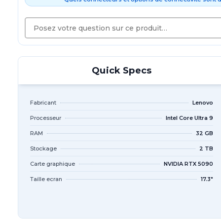
Quick Specs
Fabricant
Lenovo
Processeur
Intel Core Ultra 9
RAM
32 GB
Stockage
2 TB
Carte graphique
NVIDIA RTX 5090
Taille ecran
17.3"