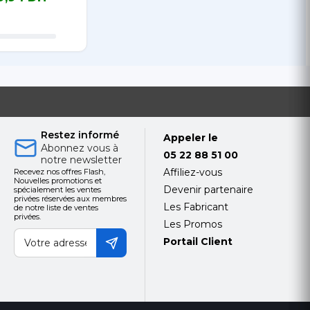
36M
Noir 36M
1To SSD
 DH TTC
28 812,96 DH TTC
20 446,80 DH TTC
17 245,14 
RTX405
Wn11 Ho
24M
Restez informé
Appeler le
Abonnez vous à
05 22 88 51 00
notre newsletter
Affiliez-vous
Recevez nos offres Flash,
Nouvelles promotions et
Devenir partenaire
spécialement les ventes
privées réservées aux membres
ifier
Les Fabricant
de notre liste de ventes
privées.
Les Promos
Portail Client