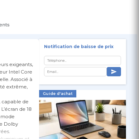
ients
Notification de baisse de prix
urs exigeants,
eur Intel Core
lle. Associé à
ité extrême,
Guide d'achat
 capable de
. L’écran de 18
n mode
de Dolby
rées.
aluminium et