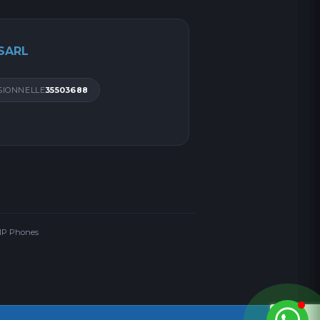
 SARL
SIONNELLE
35503688
 IP Phones