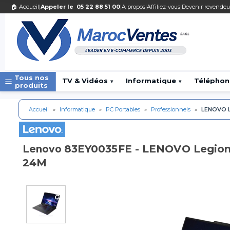
|
🏠 Accueil
|
Appeler le
05 22 88 51 00
|
A propos
|
Affiliez-vous
|
Devenir revendeu
Tous nos
TV & Vidéos
Informatique
Téléphon
▾
▾
produits
Accueil
»
Informatique
»
PC Portables
»
Professionnels
»
LENOVO L
83EY0035FE - LENOVO Legion 
Lenovo
24M