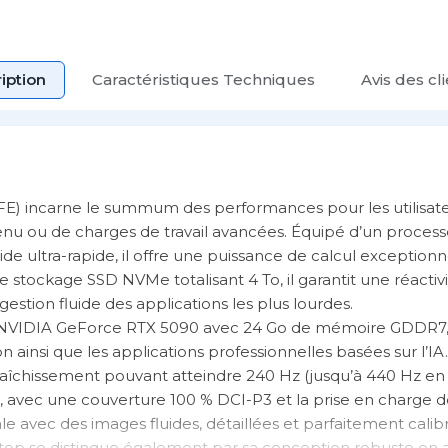
iption
Caractéristiques Techniques
Avis des cl
E) incarne le summum des performances pour les utilisate
ntenu ou de charges de travail avancées. Équipé d’un process
e ultra-rapide, il offre une puissance de calcul exceptionne
tockage SSD NVMe totalisant 4 To, il garantit une réactiv
stion fluide des applications les plus lourdes.
 NVIDIA GeForce RTX 5090 avec 24 Go de mémoire GDDR7,
on ainsi que les applications professionnelles basées sur l’IA
aîchissement pouvant atteindre 240 Hz (jusqu’à 440 Hz e
e, avec une couverture 100 % DCI-P3 et la prise en charge 
e avec des images fluides, détaillées et parfaitement calib
op se distingue également par sa conception robuste en 