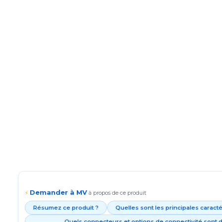
Demander à MV
⚡
à propos de ce produit
Résumez ce produit ?
Quelles sont les principales caract
Quels connecteurs et options de connectivité sont d