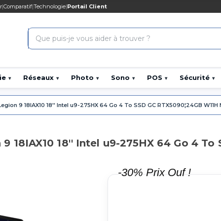
r
|
Comparatif
|
Technologie
|
Portail Client
ie
Réseaux
Photo
Sono
POS
Sécurité
▾
▾
▾
▾
▾
▾
egion 9 18IAX10 18'' Intel u9-275HX 64 Go 4 To SSD GC RTX5090¦24GB W11H 
9 18IAX10 18'' Intel u9-275HX 64 Go 4 T
-30% Prix Ouf !