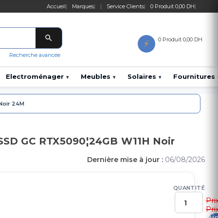
Accueil
Marques
Service Clients
0 Produit 0,00 DH
0 Produit 0,00 DH
⚡
Recherche avancée
Electroménager
Meubles
Solaires
Fournitures
▾
▾
▾
Noir 24M
o SSD GC RTX5090¦24GB W11H Noir
Dernière mise à jour :
06/08/2026
QUANTITÉ
Pri
Pri
Aj