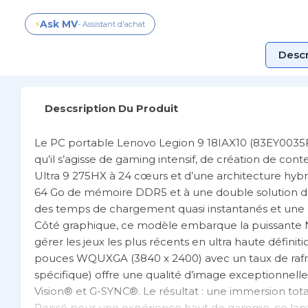
Ask MV
⚡
- Assistant d'achat
Descr
Descsription Du Produit
Le PC portable Lenovo Legion 9 18IAX10 (83EY0035F
qu’il s’agisse de gaming intensif, de création de co
Ultra 9 275HX à 24 cœurs et d’une architecture hybrid
64 Go de mémoire DDR5 et à une double solution de s
des temps de chargement quasi instantanés et une ge
Côté graphique, ce modèle embarque la puissante
gérer les jeux les plus récents en ultra haute définiti
pouces WQUXGA (3840 x 2400) avec un taux de rafr
spécifique) offre une qualité d’image exceptionnell
Vision® et G-SYNC®. Le résultat : une immersion total
Pensé pour une expérience haut de gamme, ce lapt