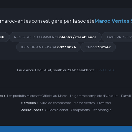
Hz / 440 Hz
marocventes.com est géré par la société
Maroc Ventes
400
96
REGISTRE DU COMMERCE
614563 / Casablanca
TAXE PROFES
IDENTIFIANT FISCAL
60239074
CNSS
5302547
 d'éclairage), AZERTY français
nt, Precision TouchPad, 95 x 150 mm
1 Rue Abou Hadil Allaf, Gauthier 20070 Casablanca
05 22 88 51 00
 mm
s :
Les produits Microsoft Officiel au Maroc
·
La gamme complète d'Ubiquiti
·
Fanvil
Services :
Suivi de commande
·
Maroc Ventes
·
Livraison
Ressources :
Guides d'achat
·
Comparatifs
·
Technologie
luminium (dessous)
douce)