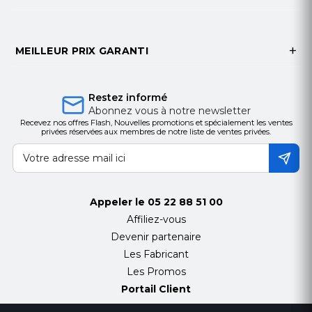
(3.5mm)
Reconnaissance biométrique
Touch Style,
Match-on-Chip, in Keyboard Key
MEILLEUR PRIX GARANTI
Périphérique de pointage
Haptic
Touchpad
Type de batterie / autonomie
57Wh
Restez informé
Alimentation
65W USB-C®
Abonnez vous à notre newsletter
Recevez nos offres Flash, Nouvelles promotions et spécialement les ventes
Slim GaN (3-pin)
privées réservées aux membres de notre liste de ventes privées.
Système d'exploitation
Windows® 11
Professionnel
Couleur produit
Noir
Dimensions
(l x p x h) en mm
Appeler le
05 22 88 51 00
312.80 x 214.75 x 8.08/14.37
Affiliez-vous
(front/rear), 16.95
Devenir partenaire
(maximum) mm
Les Fabricant
Les Promos
Portail Client