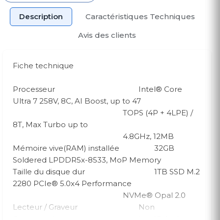
Description
Caractéristiques Techniques
Avis des clients
Fiche technique
Processeur
Intel® Core
Ultra 7 258V, 8C, AI Boost, up to 47
TOPS (4P + 4LPE) /
8T, Max Turbo up to
4.8GHz, 12MB
Mémoire vive(RAM) installée
32GB
Soldered LPDDR5x-8533, MoP Memory
Taille du disque dur
1TB SSD M.2
2280 PCIe® 5.0x4 Performance
NVMe® Opal 2.0
Lecteur / Graveur
Non
Carte graphique
Intel® Arc™