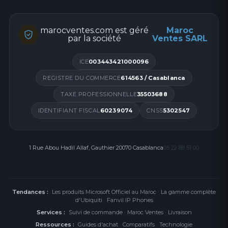
marocventes.com est géré
Maroc
par la société
Ventes SARL
ICE
003443421000096
REGISTRE DU COMMERCE
614563 / Casablanca
TAXE PROFESSIONNELLE
35503688
IDENTIFIANT FISCAL
60239074
CNSS
5302547
1 Rue Abou Hadil Allaf, Gauthier 20070 Casablanca
05 22 88 51 00
Tendances :
Les produits Microsoft Officiel au Maroc
·
La gamme complète
d'Ubiquiti
·
Fanvil IP Phones
Services :
Suivi de commande
·
Maroc Ventes
·
Livraison
Ressources :
Guides d'achat
·
Comparatifs
·
Technologie