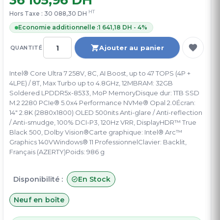
36 105,96 DH
HT
Hors Taxe :
30 088,30 DH
Economie additionnelle :
1 641,18 DH - 4%
Ajouter au panier
QUANTITÉ
Intel® Core Ultra 7 258V, 8C, AI Boost, up to 47 TOPS (4P +
4LPE) / 8T, Max Turbo up to 4.8GHz, 12MBRAM: 32GB
Soldered LPDDR5x-8533, MoP MemoryDisque dur: 1TB SSD
M.2 2280 PCIe® 5.0x4 Performance NVMe® Opal 2.0Écran:
14" 2.8K (2880x1800) OLED 500nits Anti-glare / Anti-reflection
/ Anti-smudge, 100% DCI-P3, 120Hz VRR, DisplayHDR™ True
Black 500, Dolby Vision®Carte graphique: Intel® Arc™
Graphics 140VWindows® 11 ProfessionnelClavier: Backlit,
Français (AZERTY)Poids: 986 g
Disponibilité :
En Stock
Neuf en boîte