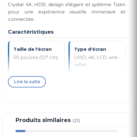
Crystal 4K, HDR, design élégant et système Tizen
pour une expérience visuelle immersive et
connectée.
Caractéristiques
Taille de l'écran
Type d'écran
50 pouces (127 cm)
UHD, 4K, LCD, anti-
reflet
Lire la suite
Processeur
HDR
Processeur Crystal
HDR (High
4K
Dynamic Range)
Produits similaires
Système
(21)
Connectivité
d'exploitation
Wi-Fi, Bluetooth
Tizen