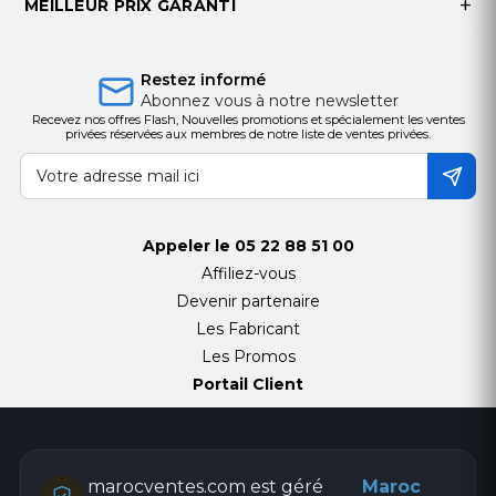
MEILLEUR PRIX GARANTI
Taux de
Hz (données non
rafraîchissement
spécifiées)
Restez informé
Abonnez vous à notre newsletter
Processeur
Processeur Crystal 4K
Recevez nos offres Flash, Nouvelles promotions et spécialement les ventes
privées réservées aux membres de notre liste de ventes privées.
HDR
HDR (High Dynamic
Range)
Design
Design élégant
Appeler le
05 22 88 51 00
Affiliez-vous
Connectivité
Wi-Fi intégré (2.4 GHz / 5
Devenir partenaire
Wi-Fi
GHz)
Les Fabricant
Les Promos
Connectivité
Bluetooth
Portail Client
Bluetooth
Système
Tizen
d'exploitation
marocventes.com est géré
Maroc