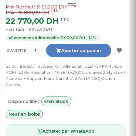
TTC
Prix Normal :
31 560,00 DH
TTC
Prix : 25 800,00 DH
22 770,00 DH
TTC
HT
Hors Taxe :
18 975,00 DH
Economie additionnelle :
3 030,00 DH - 12%
Ajouter au panier
QUANTITÉ
Ecran Interactif TactEasy 75” Taille Ecran : LED 75P RAM : 4Go
ROM : 32 Go Resolution : 4K 3840x2160 Livré avec 2 Stylets + 1
Pointeur + Support Mural Garantie : 2 An (TA-75C) Option
Caméra
Disponibilité :
En Stock
Neuf en boîte
Acheter par WhatsApp