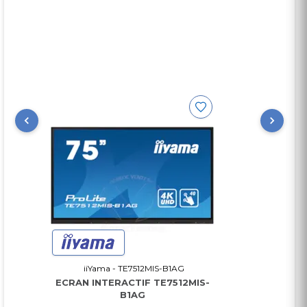
Intégré
• Taille Ecran : LED 75P
• RAM : 4Go
• ROM : 32 Go
• System version : Android 11.0 system
• OPS : Intel i5, 11th, 4G+128
• Resolution : 4K 3840x2160
• Interface: 1×HDMI IN, 1×USB Touch, 3×USB3.0
• Bluetooth
• Backlight life : 50 000 hours
• Livré avec 2 Stylets + 1 Pointeur + Support Mural
• Garantie : 2 An
iiYama - TE7512MIS-B1AG
ECRAN INTERACTIF TE7512MIS-
B1AG