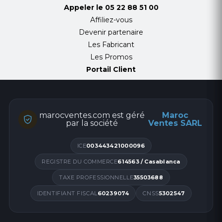
Appeler le
05 22 88 51 00
Affiliez-vous
Devenir partenaire
Les Fabricant
Les Promos
Portail Client
marocventes.com est géré
Maroc
par la société
Ventes SARL
ICE
003443421000096
REGISTRE DU COMMERCE
614563 / Casablanca
TAXE PROFESSIONNELLE
35503688
IDENTIFIANT FISCAL
60239074
CNSS
5302547