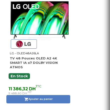
LG - OLED48A26LA
TV 48 Pouces OLED A2 4K
SMART IA α7 DOLBY VISION
ATMOS
En Stock
TTC
11 386,32 DH
HT
9 488,60 DH
Ajouter au panier