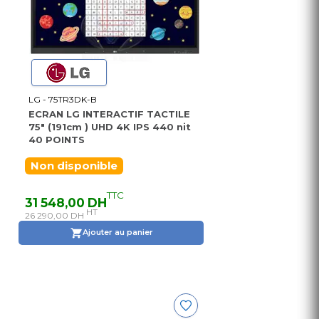
LG - 75TR3DK-B
ECRAN LG INTERACTIF TACTILE
75" (191cm ) UHD 4K IPS 440 nit
40 POINTS
Non disponible
TTC
31 548,00 DH
HT
26 290,00 DH
Ajouter au panier