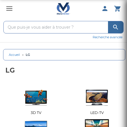
0 Produit 
Recherche avancée
Accueil
»
LG
LG
3D TV
LED-TV