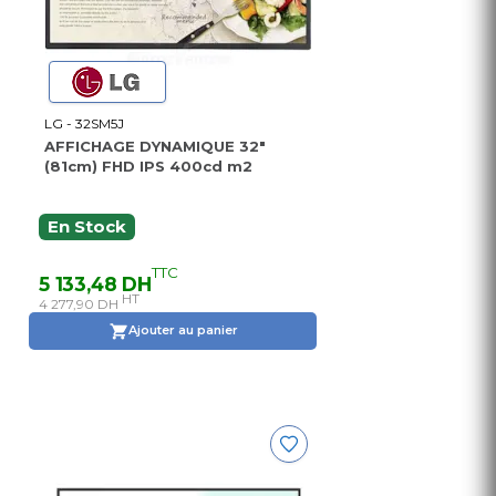
LG - 32SM5J
AFFICHAGE DYNAMIQUE 32"
(81cm) FHD IPS 400cd m2
En Stock
TTC
5 133,48 DH
HT
4 277,90 DH
Ajouter au panier