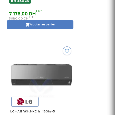
En Stock
TTC
7 176,00 DH
HT
5 980,00 DH
Ajouter au panier
LG - A19RKH.NKO lan180hsv5