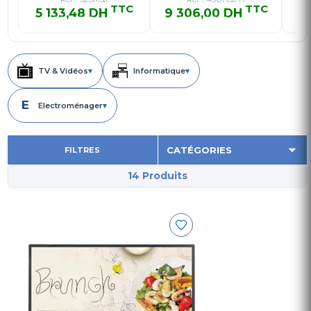
TTC
TTC
(109,2…
5 133,48 DH
9 306,00 DH
8 
5 133,48 DH TTC
9 306,00 DH TTC
8
TV & Vidéos
▾
Informatique
▾
E
Electroménager
▾
FILTRES
14 Produits