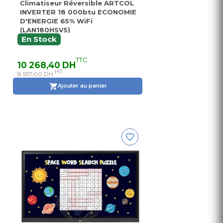
Climatiseur Réversible ARTCOL
INVERTER 18 000btu ECONOMIE
D'ENERGIE 65% WiFi
(LAN180HSV5)
En Stock
TTC
10 268,40 DH
HT
8 557,00 DH
Ajouter au panier