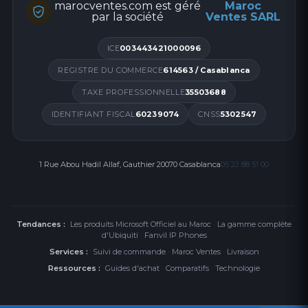
marocventes.com est géré
Maroc
par la société
Ventes SARL
ICE
003443421000096
REGISTRE DU COMMERCE
614563 / Casablanca
TAXE PROFESSIONNELLE
35503688
IDENTIFIANT FISCAL
60239074
CNSS
5302547
1 Rue Abou Hadil Allaf, Gauthier 20070 Casablanca
05 22 88 51 00
Tendances :
Les produits Microsoft Officiel au Maroc
·
La gamme complète
d'Ubiquiti
·
Fanvil IP Phones
Services :
Suivi de commande
·
Maroc Ventes
·
Livraison
Ressources :
Guides d'achat
·
Comparatifs
·
Technologie