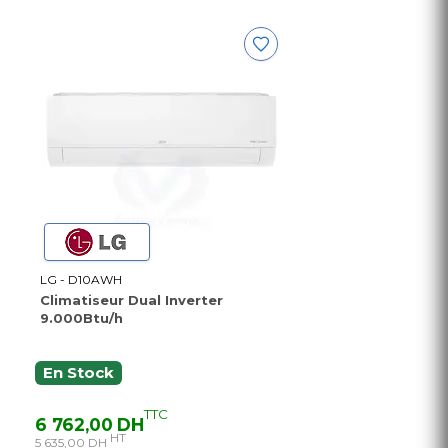
LG - D10AWH
Climatiseur Dual Inverter
9.000Btu/h
En Stock
TTC
6 762,00 DH
HT
5 635,00 DH